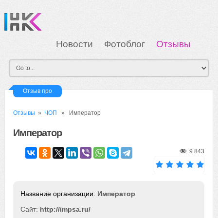
Новости
Фотоблог
Отзывы
Загрузка
Мои Картинки
Вход
Отзыв про
Отзывы
»
ЧОП
» Император
Император
9 843
Император
Сайт:
http://impsa.ru/