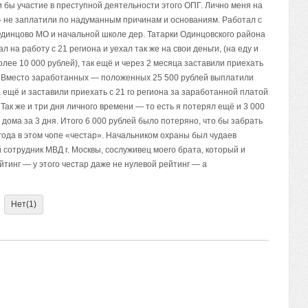
 бы участие в преступной деятельности этого ОПГ. Лично меня на
 — не заплатили по надуманным причинам и основаниям. Работал с
 Одинцово МО и начальной школе дер. Татарки Одинцовского района
 на работу с 21 региона и уехал так же на свои деньги, (на еду и
лее 10 000 рублей), так ещё и через 2 месяца заставили приехать
ей Вместо заработанных — положенных 25 500 рублей выплатили
а ещё и заставили приехать с 21 го региона за заработанной платой
Так же и три дня личного времени — то есть я потерял ещё и 3 000
дома за 3 дня. Итого 6 000 рублей было потеряно, что бы забрать
ода в этом чопе «честар». Начальником охраны был чудаев
отрудник МВД г. Москвы, сослуживец моего брата, который и
йтинг — у этого честар даже не нулевой рейтинг — а
Нет
(1)