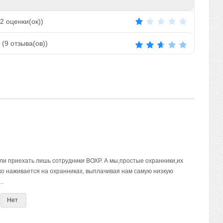
2
оценки(ок))
(
9
отзыва(ов))
гли приехать лишь сотрудники ВОХР. А мы,простые охранники,их
ько наживается на охранниках, выплачивая нам самую низкую
и…
Нет