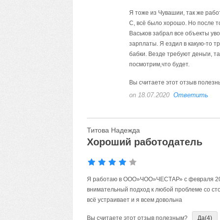
Я тоже из Чувашии, так же рабо
С, всё было хорошо. Но после то
Васьков забрал все объекты ув
зарплаты. Я ездил в какую-то 
бабки. Везде требуют деньги, т
посмотрим,что будет.
Вы считаете этот отзыв полез
on 18.07.2020
Ответить
Титова Надежда
Хороший работодатель
Я работаю в ООО»ЧОО»ЧЕСТАР» с февраля 201
внимательный подход к любой проблеме со сто
всё устраивает и я всем довольна
Вы считаете этот отзыв полезным?
Да
(4)