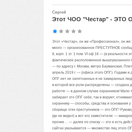
Сергей
Этот ЧОО "Честар" - ЭТО 
Этот «Честар», он же «Профессионал», он же
много — организованное ПРЕСТУПНОЕ сообществ
8, корп. 1 эт. 1 пом. VI оф 1К — (в реальности
фактическое расположенное вышеуказанного О
— по адресу г. Москва, метро Бауманская, Пле
апрель 2019 г. — (офиса этого ОПГ). Годами и
ОПГ нет не запятнанных и не замаранных люд
в которой все роли распределены — создана
работяг — в данном случае охранников! Мало 
забирает это ОПГ себе, так и воруют, отним
охраннику — способы, средства и основания у
сборище этих преступников — это ОПГ! Руково
где не видел) а вот его заместители: — макаров
прочие… — далее по списку — это и есть дейс
сайтах указываются — множество лиц этого ОПГ