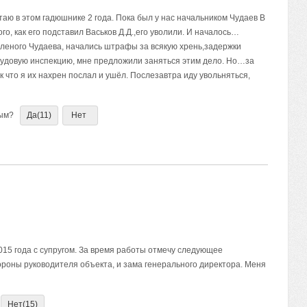
таю в этом гадюшнике 2 года. Пока был у нас начальником Чудаев В
го, как его подставил Васьков Д.Д.,его уволили. И началось…
оленого Чудаева, начались штрафы за всякую хрень,задержки
трудовую инспекцию, мне предложили заняться этим дело. Но…за
ак что я их нахрен послал и ушёл. Послезавтра иду увольняться,
ным?
Да
(11)
Нет
5 года с супругом. За время работы отмечу следующее
роны руководителя объекта, и зама генерального директора. Меня
Нет
(15)