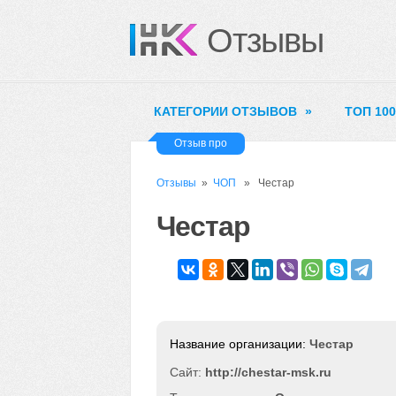
Отзывы
КАТЕГОРИИ ОТЗЫВОВ
»
ТОП 10
Отзыв про
Отзывы
»
ЧОП
» Честар
Честар
Честар
Сайт:
http://chestar-msk.ru