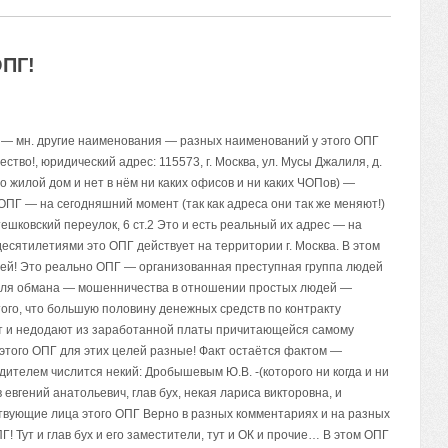
ОПГ!
: — мн. другие наименования — разных наименований у этого ОПГ
о!, юридический адрес: 115573, г. Москва, ул. Мусы Джалиля, д.
 это жилой дом и нет в нём ни каких офисов и ни каких ЧОПов) —
ПГ — на сегодняшний момент (так как адреса они так же меняют!)
тешковский переулок, 6 ст.2 Это и есть реальный их адрес — на
 десятилетиями это ОПГ действует на территории г. Москва. В этом
ей! Это реально ОПГ — организованная преступная группа людей
 для обмана — мошенничества в отношении простых людей —
того, что большую половину денежных средств по контракту
ают и недодают из заработанной платы причитающейся самому
 этого ОПГ для этих целей разные! Факт остаётся фактом —
дителем числится некий: Дробышевым Ю.В. -(которого ни когда и ни
 евгений анатольевич, глав бух, некая лариса викторовна, и
твующие лица этого ОПГ Верно в разных комментариях и на разных
! Тут и глав бух и его заместители, тут и ОК и прочие… В этом ОПГ