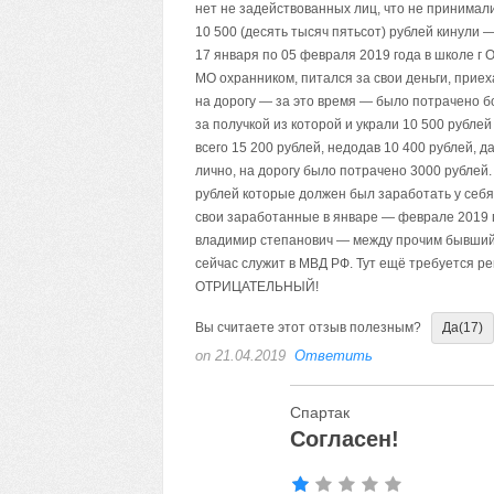
нет не задействованных лиц, что не принимали
10 500 (десять тысяч пятьсот) рублей кинули
17 января по 05 февраля 2019 года в школе г
МО охранником, питался за свои деньги, приехал
на дорогу — за это время — было потрачено бо
за получкой из которой и украли 10 500 рубл
всего 15 200 рублей, недодав 10 400 рублей, д
лично, на дорогу было потрачено 3000 рублей. 
рублей которые должен был заработать у себя 
свои заработанные в январе — феврале 2019 г
владимир степанович — между прочим бывший с
сейчас служит в МВД РФ. Тут ещё требуется ре
ОТРИЦАТЕЛЬНЫЙ!
Вы считаете этот отзыв полезным?
Да
(17)
on 21.04.2019
Ответить
Спартак
Согласен!