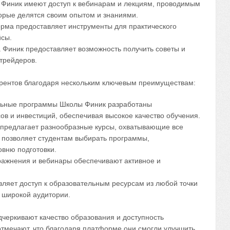
 Финик имеют доступ к вебинарам и лекциям, проводимым
торые делятся своим опытом и знаниями.
рма предоставляет инструменты для практического
йсы.
Финик предоставляет возможность получить советы и
 трейдеров.
рентов благодаря нескольким ключевым преимуществам:
льные программы Школы Финик разработаны
в и инвестиций, обеспечивая высокое качество обучения.
предлагает разнообразные курсы, охватывающие все
о позволяет студентам выбирать программы,
овню подготовки.
ражнения и вебинары обеспечивают активное и
вляет доступ к образовательным ресурсам из любой точки
я широкой аудитории.
черкивают качество образования и доступность
тмечают, что благодаря платформе они смогли улучшить