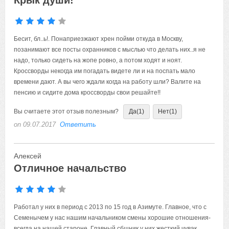
Крык души!
Бесит, бл..ь!. Понаприезжают хрен пойми откуда в Москву,
позанимают все посты охранников с мыслью что делать них..я не
надо, только сидеть на жопе ровно, а потом ходят и ноят.
Кроссворды некогда им погадать видете ли и на поспать мало
времени дают. А вы чего ждали когда на работу шли? Валите на
пенсию и сидите дома кроссворды свои решайте!!
Вы считаете этот отзыв полезным?
Да
(1)
Нет
(1)
on 09.07.2017
Ответить
Алексей
Отличное начальство
Работал у них в период с 2013 по 15 год в Азимуте. Главное, что с
Семенычем у нас нашим начальником смены хорошие отношения-
всегда на нашей староне. Главный сбшник у них жесткий чувак.