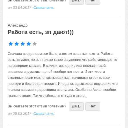
Вы считаете этот отзыв полезным?
Да
(1)
Нет
on 03.04.2017
Ответить
Александр
Работа есть, зп дают!))
Сначала вроде норм все было, а потом вешаться охота. Работа
есть, зп дают, но вот только такое ощущение что работаешь где-то
на северном кавказе. В коллективе одни лица неславянской
внешности, русских парней вообще нет почти. И эти «гости
столицы», если можно так выразиться, начинают строить свои
порядки и беспредел творить. Иногда складывалось ощущение что
я снова в армии и дедовщина вернулась. Особенно Аслан вообще
грань не знает. Так что сбежал я оттуда в итоге..
Вы считаете этот отзыв полезным?
Да
(1)
Нет
on 28.03.2017
Ответить