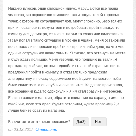
Никаких плюсов, один сплошной минус. Нарушаются все права
человека, как охранников компании, так и покупателей торговых
точек, с которыми сотрудничает чоп. Могут спокойно, безо всяких
причин остановить покупателя и потребовать пройти в какуе-то
комнату для досмотра, ссылаясь на чьи то слова или видеозаписи.
Я сам попал в такую ситуацию в Москве в Ашане. Меня остановили
после кассы и попросили пройти, я спросил в чём дело, на что мне
один из сотрудников начал хамить. Я сказал, что останусь на месте
и буду ждать полицию. Меня уверяли, что полицию вызвали. Я
прождал целый час, потом подошёл их главный охранник, опять
предложил пройти в комнату, я отказался, но предложил
альтернативу, я покажу содержимое моей сумки, на месте, чтобы
были свидетели, а они публично извинятся. Когда это произошло,
все охранники куда то сдриснули и я им стал сразу не интересен.
Если вы зашли в магазин, обратите внимание на охрану, а именно
какой чье, если это Арес, будьте осторжны, ждите провокаций, а
лучше бегите сразу из магазина.
Вы считаете этот отзыв полезным?
Да
(3)
Нет
on 03.12.2017
Ответить