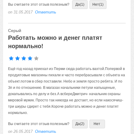
Вы считаете этот отзыв полезным?
Да
(1)
Нет
(1)
on 31.05.2017
Ответить
Серый
Работать можно и денег платят
нормально!
Ещё год назад приехал из Перми сюда работать вахтой.Попервой в
продуктовые магазины пихали и часто перебрасывали с объекта на
объект.потом в сбер поставили. Небо и земля просто ребята. И по
Зп и по отношению. В магазах начальники петухи напыщеные,
докапывались по делу и без.А всбереДмитрич- начальник охраны
мировой мужик. Просто так никогда не достает, но если накосячиш-
три шкуры сдирет с тебя.Короче работать можно и денег платят
нормально.
Вы считаете этот отзыв полезным?
Да
(2)
Нет
on 26.05.2017
Ответить