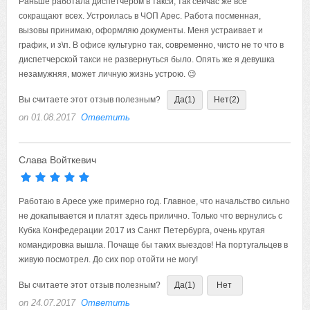
Раньше работала диспетчером в такси, так сейчас же все
сокращают всех. Устроилась в ЧОП Арес. Работа посменная,
вызовы принимаю, оформляю документы. Меня устраивает и
график, и з\п. В офисе культурно так, современно, чисто не то что в
диспетчерской такси не развернуться было. Опять же я девушка
незамужняя, может личную жизнь устрою. 😉
Вы считаете этот отзыв полезным?
Да
(1)
Нет
(2)
on 01.08.2017
Ответить
Слава Войткевич
Работаю в Аресе уже примерно год. Главное, что начальство сильно
не докапывается и платят здесь прилично. Только что вернулись с
Кубка Конфедерации 2017 из Санкт Петербурга, очень крутая
командировка вышла. Почаще бы таких выездов! На португальцев в
живую посмотрел. До сих пор отойти не могу!
Вы считаете этот отзыв полезным?
Да
(1)
Нет
on 24.07.2017
Ответить