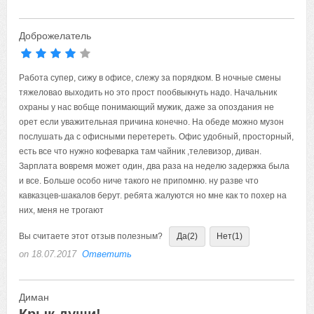
Доброжелатель
Работа супер, сижу в офисе, слежу за порядком. В ночные смены
тяжеловао выходить но это прост пообвыкнуть надо. Начальник
охраны у нас вобще понимающий мужик, даже за опоздания не
орет если уважительная причина конечно. На обеде можно музон
послушать да с офисными перетереть. Офис удобный, просторный,
есть все что нужно кофеварка там чайник ,телевизор, диван.
Зарплата вовремя может один, два раза на неделю задержка была
и все. Больше особо ниче такого не припомню. ну разве что
кавказцев-шакалов берут. ребята жалуются но мне как то похер на
них, меня не трогают
Вы считаете этот отзыв полезным?
Да
(2)
Нет
(1)
on 18.07.2017
Ответить
Диман