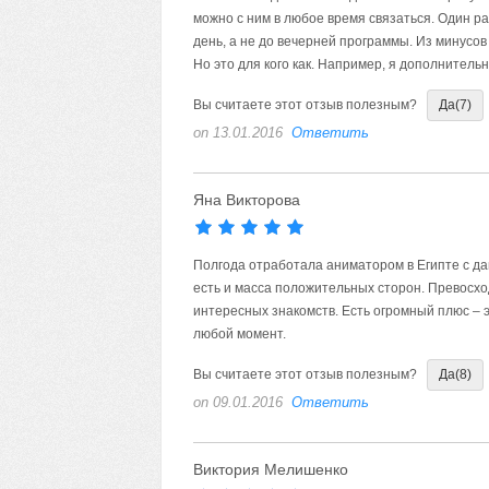
можно с ним в любое время связаться. Один р
день, а не до вечерней программы. Из минусов
Но это для кого как. Например, я дополнительн
Вы считаете этот отзыв полезным?
Да
(7)
on 13.01.2016
Ответить
Яна Викторова
Полгода отработала аниматором в Египте с да
есть и масса положительных сторон. Превосхо
интересных знакомств. Есть огромный плюс – э
любой момент.
Вы считаете этот отзыв полезным?
Да
(8)
on 09.01.2016
Ответить
Виктория Мелишенко