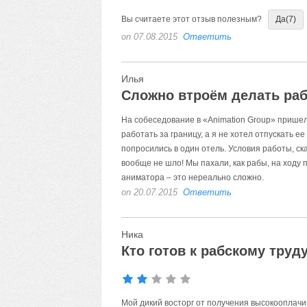
Вы считаете этот отзыв полезным?
Да
(7)
on 07.08.2015
Ответить
Илья
Сложно втроём делать раб
На собеседование в «Animation Group» пришел
работать за границу, а я не хотел отпускать е
попросились в один отель. Условия работы, ск
вообще не шло! Мы пахали, как рабы, на ходу 
аниматора – это нереально сложно.
on 20.07.2015
Ответить
Ника
Кто готов к рабскому труд
Мой дикий восторг от получения высокооплачи