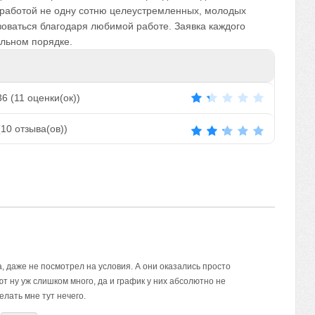
 работой не одну сотню целеустремленных, молодых
зоваться благодаря любимой работе. Заявка каждого
альном порядке.
36
(
11
оценки(ок))
(
10
отзыва(ов))
, даже не посмотрел на условия. А они оказались просто
т ну уж слишком много, да и график у них абсолютно не
елать мне тут нечего.