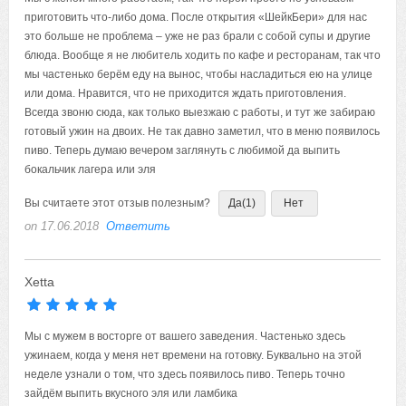
приготовить что-либо дома. После открытия «ШейкБери» для нас
это больше не проблема – уже не раз брали с собой супы и другие
блюда. Вообще я не любитель ходить по кафе и ресторанам, так что
мы частенько берём еду на вынос, чтобы насладиться ею на улице
или дома. Нравится, что не приходится ждать приготовления.
Всегда звоню сюда, как только выезжаю с работы, и тут же забираю
готовый ужин на двоих. Не так давно заметил, что в меню появилось
пиво. Теперь думаю вечером заглянуть с любимой да выпить
бокальчик лагера или эля
Вы считаете этот отзыв полезным?
Да
(1)
Нет
on 17.06.2018
Ответить
Xetta
Мы с мужем в восторге от вашего заведения. Частенько здесь
ужинаем, когда у меня нет времени на готовку. Буквально на этой
неделе узнали о том, что здесь появилось пиво. Теперь точно
зайдём выпить вкусного эля или ламбика