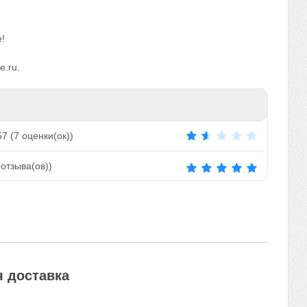
!
e.ru.
57
(
7
оценки(ок))
отзыва(ов))
 доставка