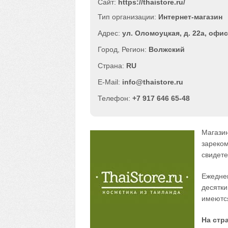
Сайт:
https://thaistore.ru/
Интернет-магазин
ул. Оломоуцкая, д. 22а, офис
Волжский
RU
info@thaistore.ru
+7 917 646 65-48
Магазин
зареком
свидете
Ежедне
десятки
имеются
На стр