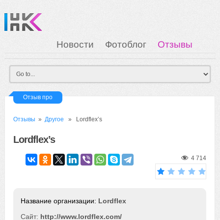
Новости
Фотоблог
Отзывы
Загрузка
Мои Картинки
Вход
Отзыв про
Отзывы
»
Другое
» Lordflex’s
Lordflex’s
4 714
Lordflex
Сайт:
http://www.lordflex.com/