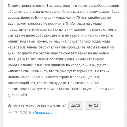
Трудоустройство после 1 месяца, платят в серую, на собеседовании
обещают одно, а на деле другое. Алена ком.дир. лапшу вешает будь
здоров. Ернесто Бини старик маразматик 75 лет заработать не
даст, может запросто не посчитать %. Матрасы на складе
представлены минимум, из заявки Бини удаляет позиции, которые
считает не целесообразно везти и не важно, что на них уже есть
клиент, под заказ можно, но машина пойдет только тогда, когда
наберется. Алена говорит клиентам сообщайте, что в течении 45
дней, по факту это растягивается соответсвенно на несколько
месяцев, а то, что клиент оплатил и ждет ничего страшного…
Работа в полях, 7 визитов минимум по холодной базе, где от
клиентов слышишь инфу что ты уже тут который агент и как их
кидала компания на %. Работа строго в полях с 9 до 18ч,
компенсаций нет, только симку дают. При увольнении не
расчитывают.Смотрите сами, в Москве конторка уже 20 лет и чего
добились!?)
Вы считаете этот отзыв полезным?
Да
(2)
Нет
(1)
on 10.10.2016
Ответить