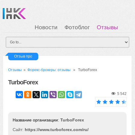
Новости
Фотоблог
Отзывы
Загрузка
Мои Картинки
Вход
Отзыв про
Отзывы
»
Форекс-брокеры: отзывы
» TurboForex
TurboForex
5 542
TurboForex
Сайт:
https://www.turboforex.com/ru/