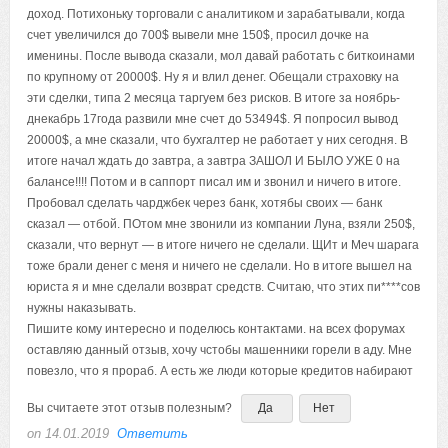
доход. Потихоньку торговали с аналитиком и зарабатывали, когда
счет увеличился до 700$ вывели мне 150$, просил дочке на
именины. После вывода сказали, мол давай работать с биткоинами
по крупному от 20000$. Ну я и влил денег. Обещали страховку на
эти сделки, типа 2 месяца таргуем без рисков. В итоге за ноябрь-
днекабрь 17года развили мне счет до 53494$. Я попросил вывод
20000$, а мне сказали, что бухгалтер не работает у них сегодня. В
итоге начал ждать до завтра, а завтра ЗАШОЛ И БЫЛО УЖЕ 0 на
балансе!!!! Потом и в саппорт писал им и звонил и ничего в итоге.
Пробовал сделать чарджбек через банк, хотябы своих — банк
сказал — отбой. ПОтом мне звонили из компании Луна, взяли 250$,
сказали, что вернут — в итоге ничего не сделали. ЩИт и Меч шарага
тоже брали денег с меня и ничего не сделали. Но в итоге вышел на
юриста я и мне сделали возврат средств. Считаю, что этих пи****сов
нужны наказывать.
Пишите кому интересно и поделюсь контактами. на всех форумах
оставляю данный отзыв, хочу чстобы машенники горели в аду. Мне
повезло, что я прораб. А есть же люди которые кредитов набирают
Вы считаете этот отзыв полезным?
Да
Нет
on 14.01.2019
Ответить