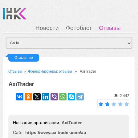
Новости
Фотоблог
Отзывы
Загрузка
Мои Картинки
Вход
Отзыв про
Отзывы
»
Форекс-брокеры: отзывы
» AxiTrader
AxiTrader
2 442
AxiTrader
Сайт:
https://www.axitrader.com/au