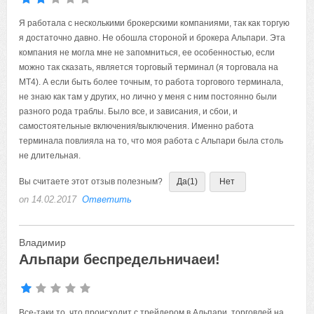
Я работала с несколькими брокерскими компаниями, так как торгую
я достаточно давно. Не обошла стороной и брокера Альпари. Эта
компания не могла мне не запомниться, ее особенностью, если
можно так сказать, является торговый терминал (я торговала на
МТ4). А если быть более точным, то работа торгового терминала,
не знаю как там у других, но лично у меня с ним постоянно были
разного рода траблы. Было все, и зависания, и сбои, и
самостоятельные включения/выключения. Именно работа
терминала повлияла на то, что моя работа с Альпари была столь
не длительная.
Вы считаете этот отзыв полезным?
Да
(1)
Нет
on 14.02.2017
Ответить
Владимир
Альпари беспредельничаеи!
Все-таки то, что происходит с трейдером в Альпари, торговлей на