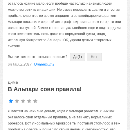
осталось крайне мало, если вообще настолько наивных людей
можно встретить в наши дни. Не сумев перекрыть сделки и упустив
прибыль клиентов во время инцидента со швейцарским франком,
Альпари поставили жирный автограф под признанием того, что они
являются кухней. Более того они в дальнейшем еще и подтвердили
свою несостоятельность даже как порядочной кухни, когда,
используя банкротство Альпари ЮК, украли деньги с торговых
счетов!
Вы считаете этот отзыв полезным?
Да
(1)
Нет
on 08.02.2017
Ответить
Дима
В Альпари сови правила!
Я влетел на нехилые деньги, когда с Альпари работал. У них как
оказалось свои отдельные правила, а не так как у нормальных
брокеров. Вот у нормальных брокеров ты поставил стоп-лосс и тек-
профит на сделке, и пошел по своим делам, с уверенностью, что