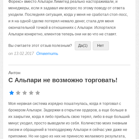
Форекс» вместо Альпари Лимитед реально настораживали, и
менеджеры, если я задавал им вопрос по этому поводу от ответа
уходили. Последняя ситуация, когда у меня не сработал стоп-лосс,
и я на одной сделке потерял немало денег, стала для меня
окончательной точкой в отношениях с Альпари. Испортился
Альпари конкретно, клиентов теперь они ни во что не ставят.
Вы считаете этот отзыв полезным?
Да
(1)
Нет
on 13.02.2017
Ответить
Антон
С Альпари не возможно торговать!
Моя нервная система изрядно пошатнулась, когда я торговал с
брокером Альпари. Задержки в открытии ордеров, а еще больше в
их закрытии, когда я либо прибыль свою терял, либо в еще больший
минус уходил, просто выводили из себя. Количество моих гневным
писем и обращений в техподдержку Альпари я сейчас уже даже не
припомню. Но ни одно из них не принесло желаемого результата,