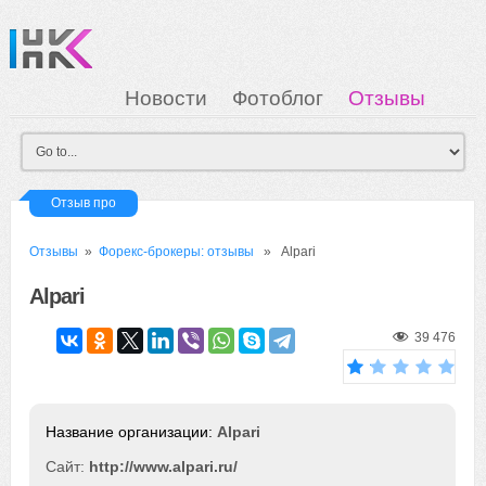
Новости
Фотоблог
Отзывы
Загрузка
Мои Картинки
Вход
Отзыв про
Отзывы
»
Форекс-брокеры: отзывы
» Alpari
Alpari
39 476
Alpari
Сайт:
http://www.alpari.ru/