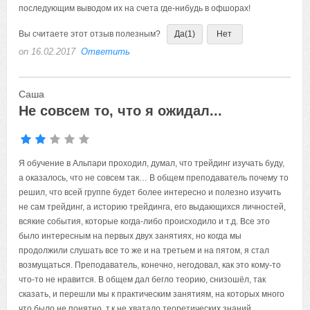
последующим выводом их на счета где-нибудь в офшорах!
Вы считаете этот отзыв полезным?
Да
(1)
Нет
on 16.02.2017
Ответить
Саша
Не совсем то, что я ожидал...
Я обучение в Альпари проходил, думал, что трейдинг изучать буду,
а оказалось, что не совсем так… В общем преподаватель почему то
решил, что всей группе будет более интересно и полезно изучить
не сам трейдинг, а историю трейдинга, его выдающихся личностей,
всякие события, которые когда-либо происходило и т.д. Все это
было интересным на первых двух занятиях, но когда мы
продолжили слушать все то же и на третьем и на пятом, я стал
возмущаться. Преподаватель, конечно, негодовал, как это кому-то
что-то не нравится. В общем дал бегло теорию, снизошёл, так
сказать, и перешли мы к практическим занятиям, на которых много
что было не понятно, т.к не хватало теоретических знаний…