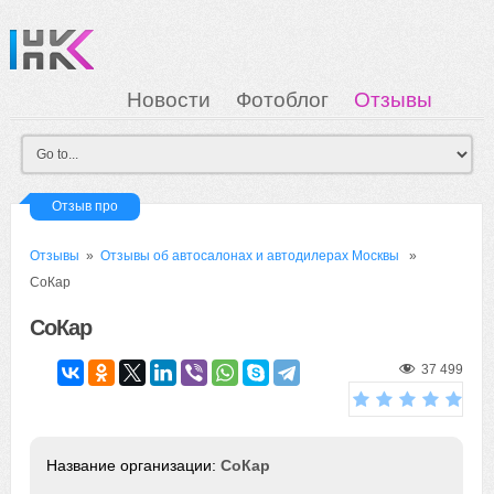
Новости
Фотоблог
Отзывы
Загрузка
Мои Картинки
Вход
Отзыв про
Отзывы
»
Отзывы об автосалонах и автодилерах Москвы
»
СоКар
СоКар
37 499
СоКар