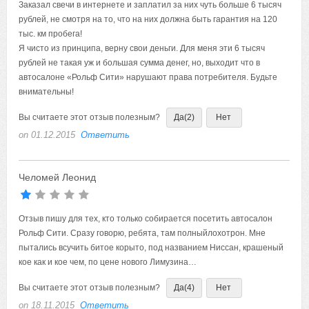
Заказал свечи в интернете и заплатил за них чуть больше 6 тысяч
рублей, не смотря на то, что на них должна быть гарантия на 120
тыс. км пробега!
Я чисто из принципа, верну свои деньги. Для меня эти 6 тысяч
рублей не такая уж и большая сумма денег, но, выходит что в
автосалоне «Рольф Сити» нарушают права потребителя. Будьте
внимательны!
Вы считаете этот отзыв полезным?
Да
(2)
Нет
on 01.12.2015
Ответить
Челомей Леонид
Отзыв пишу для тех, кто только собирается посетить автосалон
Рольф Сити. Сразу говорю, ребята, там полныйлохотрон. Мне
пытались всучить битое корыто, под названием Ниссан, крашеный
кое как и кое чем, по цене нового Лимузина…
Вы считаете этот отзыв полезным?
Да
(4)
Нет
on 18.11.2015
Ответить