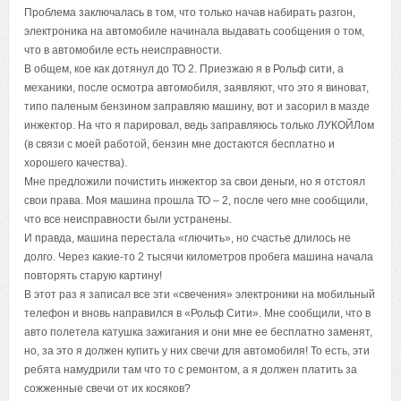
Проблема заключалась в том, что только начав набирать разгон,
электроника на автомобиле начинала выдавать сообщения о том,
что в автомобиле есть неисправности.
В общем, кое как дотянул до ТО 2. Приезжаю я в Рольф сити, а
механики, после осмотра автомобиля, заявляют, что это я виноват,
типо паленым бензином заправляю машину, вот и засорил в мазде
инжектор. На что я парировал, ведь заправляюсь только ЛУКОЙЛом
(в связи с моей работой, бензин мне достаются бесплатно и
хорошего качества).
Мне предложили почистить инжектор за свои деньги, но я отстоял
свои права. Моя машина прошла ТО – 2, после чего мне сообщили,
что все неисправности были устранены.
И правда, машина перестала «глючить», но счастье длилось не
долго. Через какие-то 2 тысячи километров пробега машина начала
повторять старую картину!
В этот раз я записал все эти «свечения» электроники на мобильный
телефон и вновь направился в «Рольф Сити». Мне сообщили, что в
авто полетела катушка зажигания и они мне ее бесплатно заменят,
но, за это я должен купить у них свечи для автомобиля! То есть, эти
ребята намудрили там что то с ремонтом, а я должен платить за
сожженные свечи от их косяков?