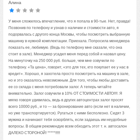
Алина
У меня сложилось впечатление, что я попала в 90-тые. Нет, правда!
Позвонив по телефону и узнав о наличии и стоимости авто, я
подорвалась с другого конца Москвы, чтобы посмотреть выбранную
машинку в нужной комплектации. Приехала. Попросила менеджера
показать ее, любимую. (Ведь по телефону мне сказали, что она
стоит в зале). Менеджер усадил меня перед собой и назвал цену.
На минуточку на 250 000 руб. больше, чем мне озвучили по
телефону. «Та цена», говорит, «это для тех, кто покупает ее у нас в
кредит». Хорошо, я захотела просто посмотреть на машину в зале,
но и это оказалось невозможным. Для того, чтобы якобы доставить
ее со склада с меня потребовали залог. А теперь читайте
внимательно. Залог озвучили в 10% ОТ СТОИМОСТИ АВТО!!!!. Я
мягко говоря удивилась, ведь в других автоцентрах залог просят
всего 10000 руб., и то — за бронирование авто (если нет в наличии,
но уже транспортируется). Ругаться с ними бесполезно. Сидят 3
мужика и начинают тебя оскорблять, если задаешь им неудобные
вопросы. В общем рекомендую всем обходить этот т. н. автосалон
ДАЛЕКО СТОРОНОЙ! *****!!!!!