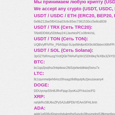
Мы принимаем любую крипту (USDT
We accept any crypto (USDT, USDC, B
USDT / USDC / ETH (ERC20, BEP20, 
0x9b212be5f041ba03c6c65ec7361530cc5e8cd839
USDT / TRX (Сеть TRC20):
TAb8DD6Ky5Dbfwy241JavhksPCo38nkVsL
USDT / TON (Сеть TON):
UQBVyfFlVFln_P9A5bjd-5LtydWvfpi40X9cW3bbrnX8hFPl
USDT / SOL (Сеть Solana):
3pG27bRmuzgYirdQGbTWAvFqXH15Dh8kqTeXBx3Z4YD
BTC:
bc1qq3jxqlha3nkptwac2fd3zjetwddktarj5snu7x
LTC:
ltc1qunmetjeh6mzz0hsagz8d8qulpfu2jeuzaxany4
DOGE:
DDUycnpS5H8JRvFipgc3yoKu2fY4uUxcFG
XRP:
rahjkRoSBJ6oZPy5A2uBPDbYEAmSFHL6nh
ADA:
addr1q936cl0jspyyhdukmlhq5ujv4x3thuynetrq53fkmxn6e