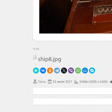
*/ ?>
Гость
31 июля 2017
316kb (1920 x 1440)