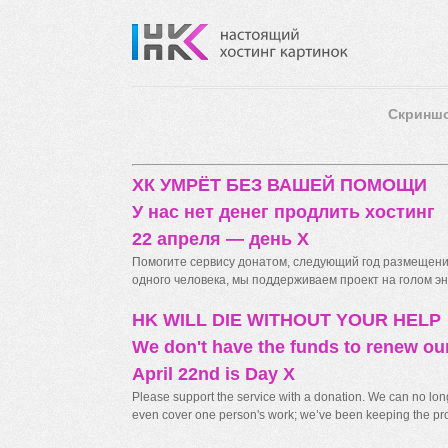
Скринш
ХК УМРЁТ БЕЗ ВАШЕЙ ПОМОЩИ
У нас нет денег продлить хостинг
22 апреля — день X
Помогите сервису донатом, следующий год размещения
одного человека, мы поддерживаем проект на голом энт
HK WILL DIE WITHOUT YOUR HELP
We don't have the funds to renew ou
April 22nd is Day X
Please support the service with a donation. We can no longe
even cover one person's work; we’ve been keeping the proj