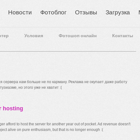
Новости
Фотоблог
Отзывы
Загрузка
отер
Условия
Фотошоп онлайн
Контакты
 сервера нам больше не по карману. Реклама не окупает даже работу
узиазме, но этого уже не хватит :(
r hosting
r afford to host the server for another year out of pocket. Ad revenue doesn't
ect alive on pure enthusiasm, but that is no longer enough :(