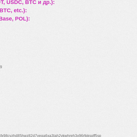
, USDC, BTC и др.):
TC, etc.):
Base, POL):
9
xfx98cyzhd85hwz82d7veqa6xa3lah2vkwhreh3x96rfgksqff5sp