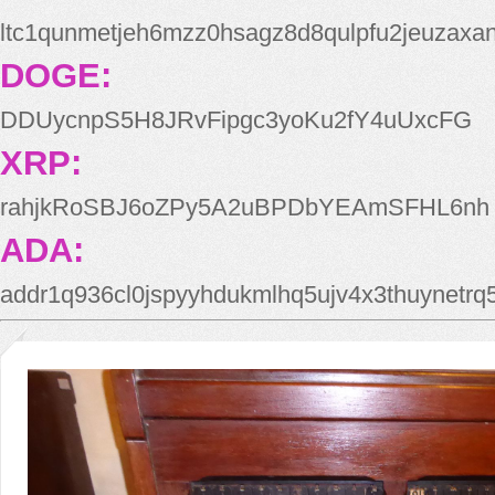
ltc1qunmetjeh6mzz0hsagz8d8qulpfu2jeuzaxa
DOGE:
DDUycnpS5H8JRvFipgc3yoKu2fY4uUxcFG
XRP:
rahjkRoSBJ6oZPy5A2uBPDbYEAmSFHL6nh
ADA:
addr1q936cl0jspyyhdukmlhq5ujv4x3thuynetr