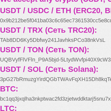
USDT / USDC / ETH (ERC20, B
0x9b212be5f041ba03c6c65ec7361530cc5e8c
USDT / TRX (Сеть TRC20):
TAb8DD6Ky5Dbfwy241JavhksPCo38nkVsL
USDT / TON (Сеть TON):
UQBVyfFlVFln_P9A5bjd-5LtydWvfpi40X9cW3
USDT / SOL (Сеть Solana):
3pG27bRmuzgYirdQGbTWAvFqXH15Dh8kqT
BTC:
bc1qq3jxqlha3nkptwac2fd3zjetwddktarj5snu7x
LTC: