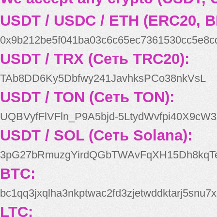
USDT / USDC / ETH (ERC20, B
0x9b212be5f041ba03c6c65ec7361530cc5e8c
USDT / TRX (Сеть TRC20):
TAb8DD6Ky5Dbfwy241JavhksPCo38nkVsL
USDT / TON (Сеть TON):
UQBVyfFlVFln_P9A5bjd-5LtydWvfpi40X9cW3
USDT / SOL (Сеть Solana):
3pG27bRmuzgYirdQGbTWAvFqXH15Dh8kqT
BTC:
bc1qq3jxqlha3nkptwac2fd3zjetwddktarj5snu7x
LTC: