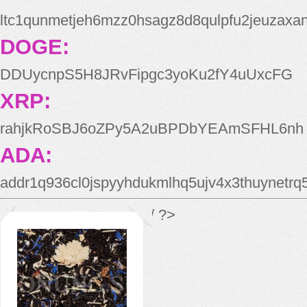
ltc1qunmetjeh6mzz0hsagz8d8qulpfu2jeuzaxa
DOGE:
DDUycnpS5H8JRvFipgc3yoKu2fY4uUxcFG
XRP:
rahjkRoSBJ6oZPy5A2uBPDbYEAmSFHL6nh
ADA:
addr1q936cl0jspyyhdukmlhq5ujv4x3thuynetr
*/ ?>