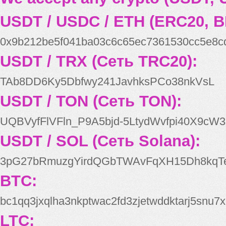
USDT / USDC / ETH (ERC20, B
0x9b212be5f041ba03c6c65ec7361530cc5e8c
USDT / TRX (Сеть TRC20):
TAb8DD6Ky5Dbfwy241JavhksPCo38nkVsL
USDT / TON (Сеть TON):
UQBVyfFlVFln_P9A5bjd-5LtydWvfpi40X9cW3
USDT / SOL (Сеть Solana):
3pG27bRmuzgYirdQGbTWAvFqXH15Dh8kqT
BTC:
bc1qq3jxqlha3nkptwac2fd3zjetwddktarj5snu7x
LTC: