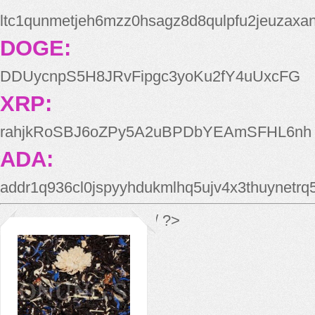
ltc1qunmetjeh6mzz0hsagz8d8qulpfu2jeuzaxa
DOGE:
DDUycnpS5H8JRvFipgc3yoKu2fY4uUxcFG
XRP:
rahjkRoSBJ6oZPy5A2uBPDbYEAmSFHL6nh
ADA:
addr1q936cl0jspyyhdukmlhq5ujv4x3thuynetr
*/ ?>