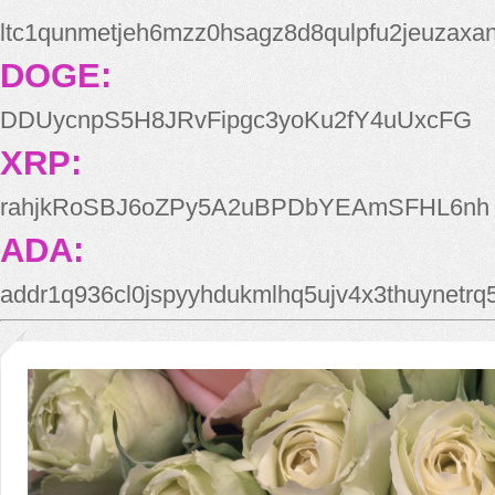
ltc1qunmetjeh6mzz0hsagz8d8qulpfu2jeuzaxa
DOGE:
DDUycnpS5H8JRvFipgc3yoKu2fY4uUxcFG
XRP:
rahjkRoSBJ6oZPy5A2uBPDbYEAmSFHL6nh
ADA:
addr1q936cl0jspyyhdukmlhq5ujv4x3thuynetr