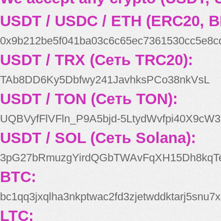
USDT / USDC / ETH (ERC20, B
0x9b212be5f041ba03c6c65ec7361530cc5e8c
USDT / TRX (Сеть TRC20):
TAb8DD6Ky5Dbfwy241JavhksPCo38nkVsL
USDT / TON (Сеть TON):
UQBVyfFlVFln_P9A5bjd-5LtydWvfpi40X9cW3
USDT / SOL (Сеть Solana):
3pG27bRmuzgYirdQGbTWAvFqXH15Dh8kqT
BTC:
bc1qq3jxqlha3nkptwac2fd3zjetwddktarj5snu7x
LTC: