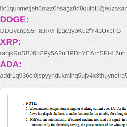
ltc1qunmetjeh6mzz0hsagz8d8qulpfu2jeuzaxa
DOGE:
DDUycnpS5H8JRvFipgc3yoKu2fY4uUxcFG
XRP:
rahjkRoSBJ6oZPy5A2uBPDbYEAmSFHL6nh
ADA:
addr1q936cl0jspyyhdukmlhq5ujv4x3thuynetr