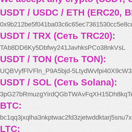
USDT / USDC / ETH (ERC20, B
0x9b212be5f041ba03c6c65ec7361530cc5e8c
USDT / TRX (Сеть TRC20):
TAb8DD6Ky5Dbfwy241JavhksPCo38nkVsL
USDT / TON (Сеть TON):
UQBVyfFlVFln_P9A5bjd-5LtydWvfpi40X9cW3
USDT / SOL (Сеть Solana):
3pG27bRmuzgYirdQGbTWAvFqXH15Dh8kqT
BTC:
bc1qq3jxqlha3nkptwac2fd3zjetwddktarj5snu7x
LTC: