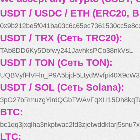
USDT / USDC / ETH (ERC20, B
0x9b212be5f041ba03c6c65ec7361530cc5e8c
USDT / TRX (Сеть TRC20):
TAb8DD6Ky5Dbfwy241JavhksPCo38nkVsL
USDT / TON (Сеть TON):
UQBVyfFlVFln_P9A5bjd-5LtydWvfpi40X9cW3
USDT / SOL (Сеть Solana):
3pG27bRmuzgYirdQGbTWAvFqXH15Dh8kqT
BTC:
bc1qq3jxqlha3nkptwac2fd3zjetwddktarj5snu7x
LTC: