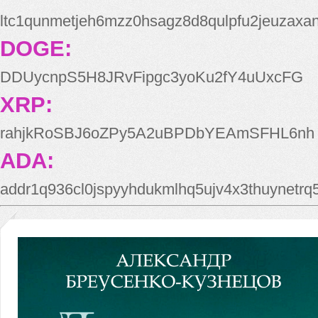
ltc1qunmetjeh6mzz0hsagz8d8qulpfu2jeuzaxa
DOGE:
DDUycnpS5H8JRvFipgc3yoKu2fY4uUxcFG
XRP:
rahjkRoSBJ6oZPy5A2uBPDbYEAmSFHL6nh
ADA:
addr1q936cl0jspyyhdukmlhq5ujv4x3thuynetr