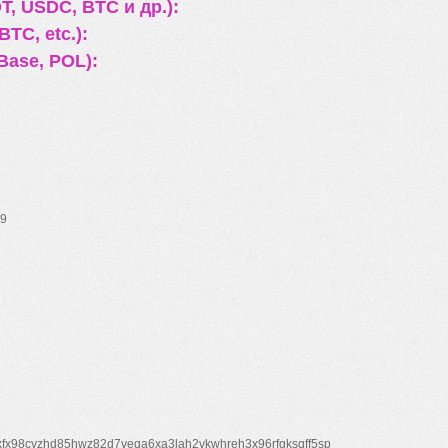
, USDC, BTC и др.):
TC, etc.):
Base, POL):
9
xfx98cyzhd85hwz82d7veqa6xa3lah2vkwhreh3x96rfgksqff5sp