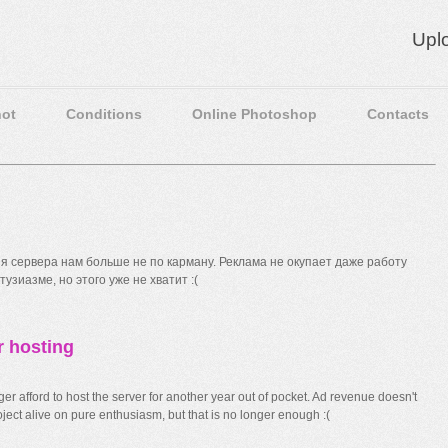
Upl
ot
Conditions
Online Photoshop
Contacts
 сервера нам больше не по карману. Реклама не окупает даже работу
узиазме, но этого уже не хватит :(
r hosting
r afford to host the server for another year out of pocket. Ad revenue doesn't
ect alive on pure enthusiasm, but that is no longer enough :(