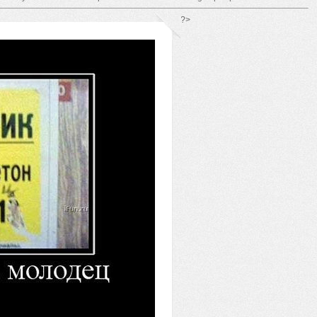
*/ ?>