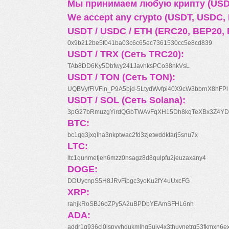
Мы принимаем любую крипту (USDT
We accept any crypto (USDT, USDC, B
USDT / USDC / ETH (ERC20, BEP20, 
0x9b212be5f041ba03c6c65ec7361530cc5e8cd839
USDT / TRX (Сеть TRC20):
TAb8DD6Ky5Dbfwy241JavhksPCo38nkVsL
USDT / TON (Сеть TON):
UQBVyfFlVFln_P9A5bjd-5LtydWvfpi40X9cW3bbrnX8hFPl
USDT / SOL (Сеть Solana):
3pG27bRmuzgYirdQGbTWAvFqXH15Dh8kqTeXBx3Z4YD
BTC:
bc1qq3jxqlha3nkptwac2fd3zjetwddktarj5snu7x
LTC:
ltc1qunmetjeh6mzz0hsagz8d8qulpfu2jeuzaxany4
DOGE:
DDUycnpS5H8JRvFipgc3yoKu2fY4uUxcFG
XRP:
rahjkRoSBJ6oZPy5A2uBPDbYEAmSFHL6nh
ADA:
addr1q936cl0jspyyhdukmlhq5ujv4x3thuynetrq53fkmxn6e