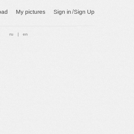
/
oad
My pictures
Sign in
Sign Up
ru
en
|