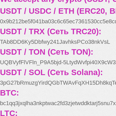
USDT / USDC / ETH (ERC20, B
0x9b212be5f041ba03c6c65ec7361530cc5e8c
USDT / TRX (Сеть TRC20):
TAb8DD6Ky5Dbfwy241JavhksPCo38nkVsL
USDT / TON (Сеть TON):
UQBVyfFlVFln_P9A5bjd-5LtydWvfpi40X9cW3
USDT / SOL (Сеть Solana):
3pG27bRmuzgYirdQGbTWAvFqXH15Dh8kqT
BTC:
bc1qq3jxqlha3nkptwac2fd3zjetwddktarj5snu7x
LTC: