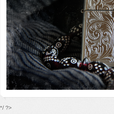
*/ ?>