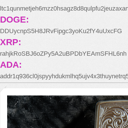
ltc1qunmetjeh6mzz0hsagz8d8qulpfu2jeuzaxa
DOGE:
DDUycnpS5H8JRvFipgc3yoKu2fY4uUxcFG
XRP:
rahjkRoSBJ6oZPy5A2uBPDbYEAmSFHL6nh
ADA:
addr1q936cl0jspyyhdukmlhq5ujv4x3thuynetr