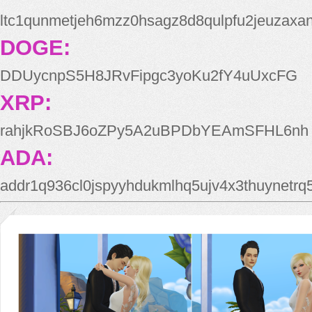
ltc1qunmetjeh6mzz0hsagz8d8qulpfu2jeuzaxa
DOGE:
DDUycnpS5H8JRvFipgc3yoKu2fY4uUxcFG
XRP:
rahjkRoSBJ6oZPy5A2uBPDbYEAmSFHL6nh
ADA:
addr1q936cl0jspyyhdukmlhq5ujv4x3thuynetr