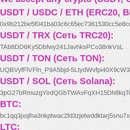
USDT / USDC / ETH (ERC20, B
0x9b212be5f041ba03c6c65ec7361530cc5e8c
USDT / TRX (Сеть TRC20):
TAb8DD6Ky5Dbfwy241JavhksPCo38nkVsL
USDT / TON (Сеть TON):
UQBVyfFlVFln_P9A5bjd-5LtydWvfpi40X9cW3
USDT / SOL (Сеть Solana):
3pG27bRmuzgYirdQGbTWAvFqXH15Dh8kqT
BTC:
bc1qq3jxqlha3nkptwac2fd3zjetwddktarj5snu7x
LTC: