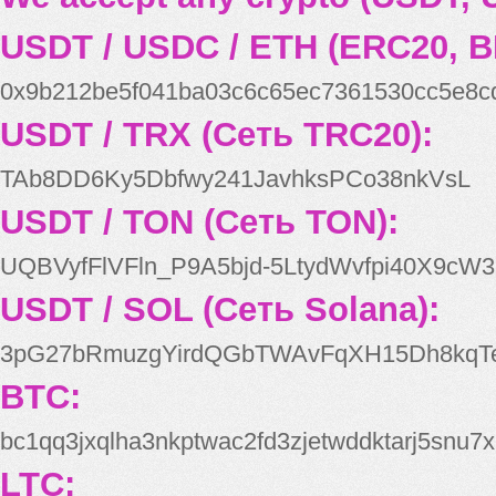
USDT / USDC / ETH (ERC20, B
0x9b212be5f041ba03c6c65ec7361530cc5e8c
USDT / TRX (Сеть TRC20):
TAb8DD6Ky5Dbfwy241JavhksPCo38nkVsL
USDT / TON (Сеть TON):
UQBVyfFlVFln_P9A5bjd-5LtydWvfpi40X9cW3
USDT / SOL (Сеть Solana):
3pG27bRmuzgYirdQGbTWAvFqXH15Dh8kqT
BTC:
bc1qq3jxqlha3nkptwac2fd3zjetwddktarj5snu7x
LTC: