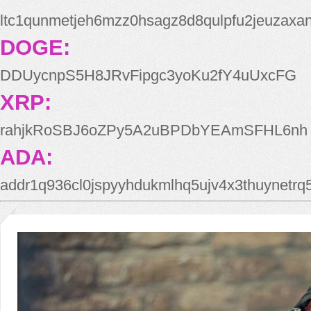
ltc1qunmetjeh6mzz0hsagz8d8qulpfu2jeuzaxa
DOGE:
DDUycnpS5H8JRvFipgc3yoKu2fY4uUxcFG
XRP:
rahjkRoSBJ6oZPy5A2uBPDbYEAmSFHL6nh
ADA:
addr1q936cl0jspyyhdukmlhq5ujv4x3thuynetr