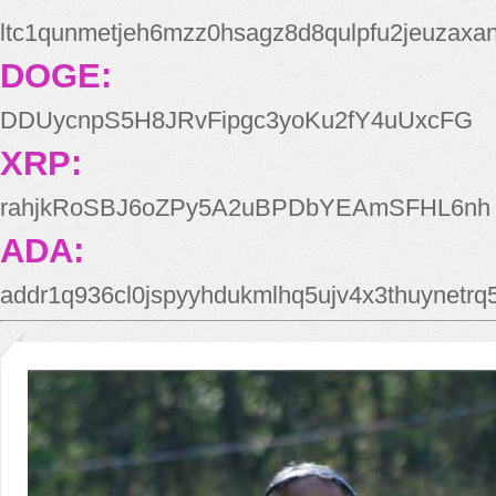
ltc1qunmetjeh6mzz0hsagz8d8qulpfu2jeuzaxa
DOGE:
DDUycnpS5H8JRvFipgc3yoKu2fY4uUxcFG
XRP:
rahjkRoSBJ6oZPy5A2uBPDbYEAmSFHL6nh
ADA:
addr1q936cl0jspyyhdukmlhq5ujv4x3thuynetr