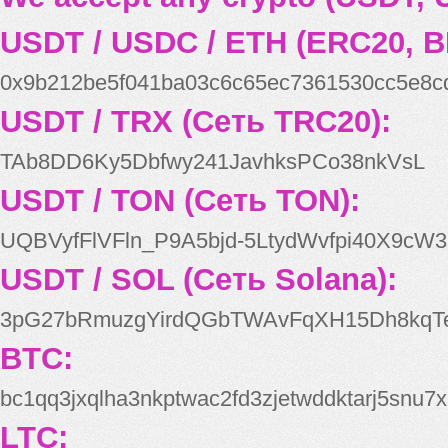
USDT / USDC / ETH (ERC20, B
0x9b212be5f041ba03c6c65ec7361530cc5e8c
USDT / TRX (Сеть TRC20):
TAb8DD6Ky5Dbfwy241JavhksPCo38nkVsL
USDT / TON (Сеть TON):
UQBVyfFlVFln_P9A5bjd-5LtydWvfpi40X9cW3
USDT / SOL (Сеть Solana):
3pG27bRmuzgYirdQGbTWAvFqXH15Dh8kqT
BTC:
bc1qq3jxqlha3nkptwac2fd3zjetwddktarj5snu7x
LTC: