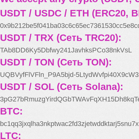
USDT / USDC / ETH (ERC20, B
0x9b212be5f041ba03c6c65ec7361530cc5e8c
USDT / TRX (Сеть TRC20):
TAb8DD6Ky5Dbfwy241JavhksPCo38nkVsL
USDT / TON (Сеть TON):
UQBVyfFlVFln_P9A5bjd-5LtydWvfpi40X9cW3
USDT / SOL (Сеть Solana):
3pG27bRmuzgYirdQGbTWAvFqXH15Dh8kqT
BTC:
bc1qq3jxqlha3nkptwac2fd3zjetwddktarj5snu7x
LTC: