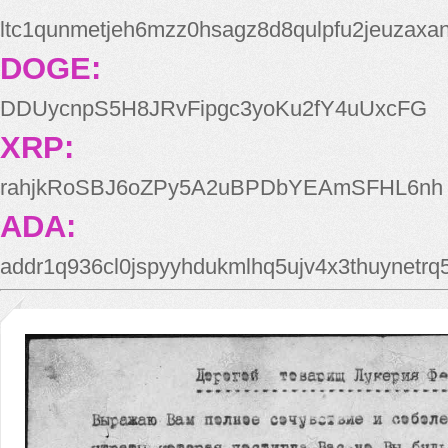
ltc1qunmetjeh6mzz0hsagz8d8qulpfu2jeuzaxa
DOGE:
DDUycnpS5H8JRvFipgc3yoKu2fY4uUxcFG
XRP:
rahjkRoSBJ6oZPy5A2uBPDbYEAmSFHL6nh
ADA:
addr1q936cl0jspyyhdukmlhq5ujv4x3thuynetr