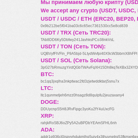
Мы принимаем любую крипту (USDT
We accept any crypto (USDT, USDC, B
USDT / USDC / ETH (ERC20, BEP20, 
0x9b212be5f041ba03c6c65ec7361530cc5e8cd839
USDT / TRX (Сеть TRC20):
TAb8DD6Ky5Dbfwy241JavhksPCo38nkVsL
USDT / TON (Сеть TON):
UQBVyfFlVFln_P9A5bjd-5LtydWvfpi40X9cW3bbrnX8hFPl
USDT / SOL (Сеть Solana):
3pG27bRmuzgYirdQGbTWAvFqXH15Dh8kqTeXBx3Z4YD
BTC:
bc1qq3jxqlha3nkptwac2fd3zjetwddktarj5snu7x
LTC:
ltc1qunmetjeh6mzz0hsagz8d8qulpfu2jeuzaxany4
DOGE:
DDUycnpS5H8JRvFipgc3yoKu2fY4uUxcFG
XRP:
rahjkRoSBJ6oZPy5A2uBPDbYEAmSFHL6nh
ADA:
addr1q936cl0jspyyhdukmlhq5ujv4x3thuynetrq53fkmxn6e