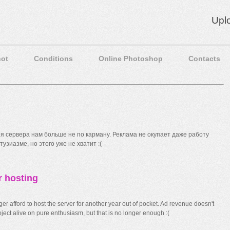
Upl
ot
Conditions
Online Photoshop
Contacts
 сервера нам больше не по карману. Реклама не окупает даже работу
узиазме, но этого уже не хватит :(
r hosting
r afford to host the server for another year out of pocket. Ad revenue doesn't
ect alive on pure enthusiasm, but that is no longer enough :(