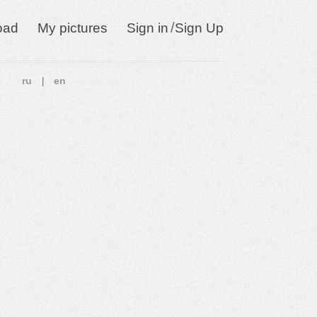
/
oad
My pictures
Sign in
Sign Up
ru
en
|