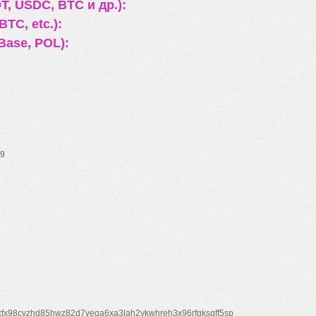
, USDC, BTC и др.):
TC, etc.):
Base, POL):
9
xfx98cyzhd85hwz82d7veqa6xa3lah2vkwhreh3x96rfgksqff5sp