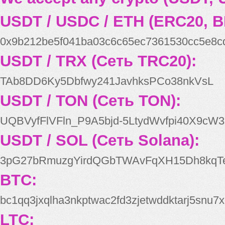
USDT / USDC / ETH (ERC20, B
0x9b212be5f041ba03c6c65ec7361530cc5e8c
USDT / TRX (Сеть TRC20):
TAb8DD6Ky5Dbfwy241JavhksPCo38nkVsL
USDT / TON (Сеть TON):
UQBVyfFlVFln_P9A5bjd-5LtydWvfpi40X9cW3
USDT / SOL (Сеть Solana):
3pG27bRmuzgYirdQGbTWAvFqXH15Dh8kqT
BTC:
bc1qq3jxqlha3nkptwac2fd3zjetwddktarj5snu7x
LTC: