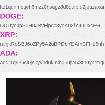
ltc1qunmetjeh6mzz0hsagz8d8qulpfu2jeuzaxa
DOGE:
DDUycnpS5H8JRvFipgc3yoKu2fY4uUxcFG
XRP:
rahjkRoSBJ6oZPy5A2uBPDbYEAmSFHL6nh
ADA:
addr1q936cl0jspyyhdukmlhq5ujv4x3thuynetr