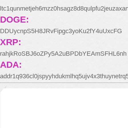
ltc1qunmetjeh6mzz0hsagz8d8qulpfu2jeuzaxa
DOGE:
DDUycnpS5H8JRvFipgc3yoKu2fY4uUxcFG
XRP:
rahjkRoSBJ6oZPy5A2uBPDbYEAmSFHL6nh
ADA:
addr1q936cl0jspyyhdukmlhq5ujv4x3thuynetr