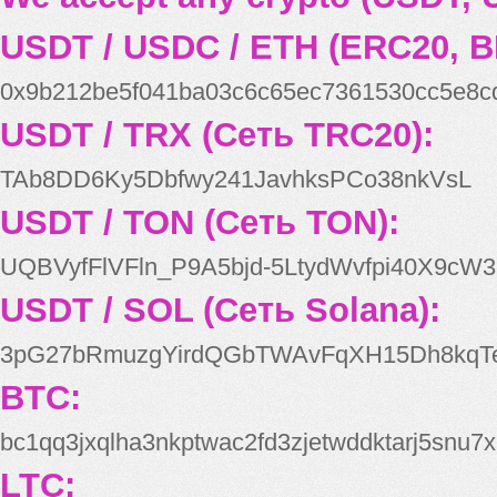
USDT / USDC / ETH (ERC20, B
0x9b212be5f041ba03c6c65ec7361530cc5e8c
USDT / TRX (Сеть TRC20):
TAb8DD6Ky5Dbfwy241JavhksPCo38nkVsL
USDT / TON (Сеть TON):
UQBVyfFlVFln_P9A5bjd-5LtydWvfpi40X9cW3
USDT / SOL (Сеть Solana):
3pG27bRmuzgYirdQGbTWAvFqXH15Dh8kqT
BTC:
bc1qq3jxqlha3nkptwac2fd3zjetwddktarj5snu7x
LTC: