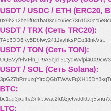
USDT / USDC / ETH (ERC20, B
0x9b212be5f041ba03c6c65ec7361530cc5e8c
USDT / TRX (Сеть TRC20):
TAb8DD6Ky5Dbfwy241JavhksPCo38nkVsL
USDT / TON (Сеть TON):
UQBVyfFlVFln_P9A5bjd-5LtydWvfpi40X9cW3
USDT / SOL (Сеть Solana):
3pG27bRmuzgYirdQGbTWAvFqXH15Dh8kqT
BTC:
bc1qq3jxqlha3nkptwac2fd3zjetwddktarj5snu7x
LTC: