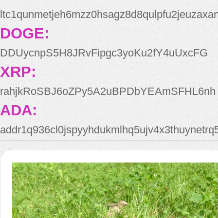
ltc1qunmetjeh6mzz0hsagz8d8qulpfu2jeuzaxa
DOGE:
DDUycnpS5H8JRvFipgc3yoKu2fY4uUxcFG
XRP:
rahjkRoSBJ6oZPy5A2uBPDbYEAmSFHL6nh
ADA:
addr1q936cl0jspyyhdukmlhq5ujv4x3thuynetr