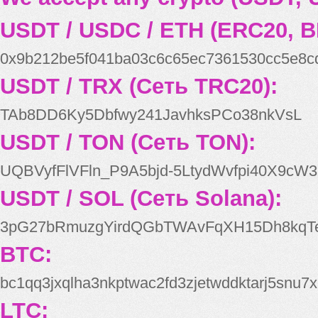
USDT / USDC / ETH (ERC20, B
0x9b212be5f041ba03c6c65ec7361530cc5e8c
USDT / TRX (Сеть TRC20):
TAb8DD6Ky5Dbfwy241JavhksPCo38nkVsL
USDT / TON (Сеть TON):
UQBVyfFlVFln_P9A5bjd-5LtydWvfpi40X9cW3
USDT / SOL (Сеть Solana):
3pG27bRmuzgYirdQGbTWAvFqXH15Dh8kqT
BTC:
bc1qq3jxqlha3nkptwac2fd3zjetwddktarj5snu7x
LTC: