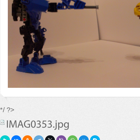
*/ ?>