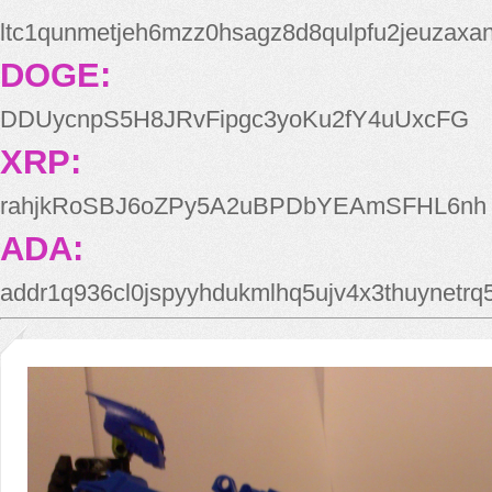
ltc1qunmetjeh6mzz0hsagz8d8qulpfu2jeuzaxa
DOGE:
DDUycnpS5H8JRvFipgc3yoKu2fY4uUxcFG
XRP:
rahjkRoSBJ6oZPy5A2uBPDbYEAmSFHL6nh
ADA:
addr1q936cl0jspyyhdukmlhq5ujv4x3thuynetr