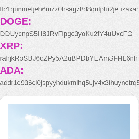
ltc1qunmetjeh6mzz0hsagz8d8qulpfu2jeuzaxa
DOGE:
DDUycnpS5H8JRvFipgc3yoKu2fY4uUxcFG
XRP:
rahjkRoSBJ6oZPy5A2uBPDbYEAmSFHL6nh
ADA:
addr1q936cl0jspyyhdukmlhq5ujv4x3thuynetr