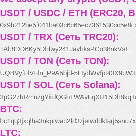
USDT / USDC / ETH (ERC20, B
0x9b212be5f041ba03c6c65ec7361530cc5e8c
USDT / TRX (Сеть TRC20):
TAb8DD6Ky5Dbfwy241JavhksPCo38nkVsL
USDT / TON (Сеть TON):
UQBVyfFlVFln_P9A5bjd-5LtydWvfpi40X9cW3
USDT / SOL (Сеть Solana):
3pG27bRmuzgYirdQGbTWAvFqXH15Dh8kqT
BTC:
bc1qq3jxqlha3nkptwac2fd3zjetwddktarj5snu7x
LTC: