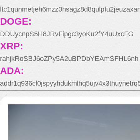
ltc1qunmetjeh6mzz0hsagz8d8qulpfu2jeuzaxa
DOGE:
DDUycnpS5H8JRvFipgc3yoKu2fY4uUxcFG
XRP:
rahjkRoSBJ6oZPy5A2uBPDbYEAmSFHL6nh
ADA:
addr1q936cl0jspyyhdukmlhq5ujv4x3thuynetr