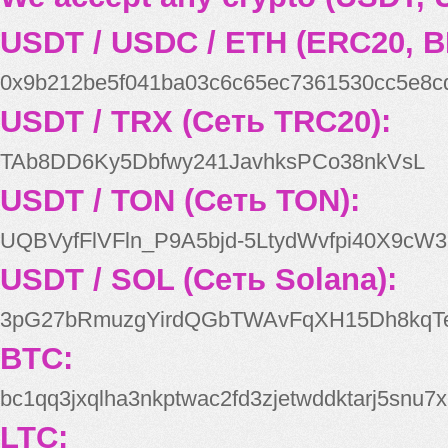
USDT / USDC / ETH (ERC20, B
0x9b212be5f041ba03c6c65ec7361530cc5e8c
USDT / TRX (Сеть TRC20):
TAb8DD6Ky5Dbfwy241JavhksPCo38nkVsL
USDT / TON (Сеть TON):
UQBVyfFlVFln_P9A5bjd-5LtydWvfpi40X9cW3
USDT / SOL (Сеть Solana):
3pG27bRmuzgYirdQGbTWAvFqXH15Dh8kqT
BTC:
bc1qq3jxqlha3nkptwac2fd3zjetwddktarj5snu7x
LTC: