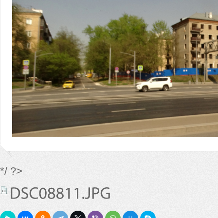
*/ ?>