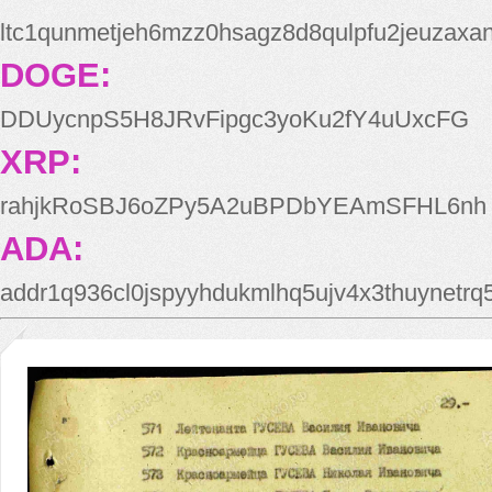
ltc1qunmetjeh6mzz0hsagz8d8qulpfu2jeuzaxa
DOGE:
DDUycnpS5H8JRvFipgc3yoKu2fY4uUxcFG
XRP:
rahjkRoSBJ6oZPy5A2uBPDbYEAmSFHL6nh
ADA:
addr1q936cl0jspyyhdukmlhq5ujv4x3thuynetr