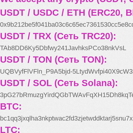
USDT / USDC / ETH (ERC20, B
0x9b212be5f041ba03c6c65ec7361530cc5e8c
USDT / TRX (Сеть TRC20):
TAb8DD6Ky5Dbfwy241JavhksPCo38nkVsL
USDT / TON (Сеть TON):
UQBVyfFlVFln_P9A5bjd-5LtydWvfpi40X9cW3
USDT / SOL (Сеть Solana):
3pG27bRmuzgYirdQGbTWAvFqXH15Dh8kqT
BTC:
bc1qq3jxqlha3nkptwac2fd3zjetwddktarj5snu7x
LTC: