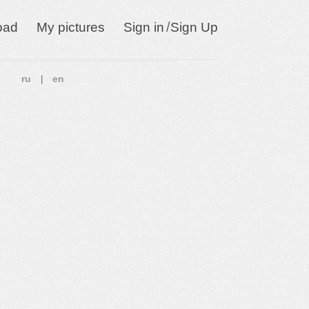
/
oad
My pictures
Sign in
Sign Up
ru
en
|