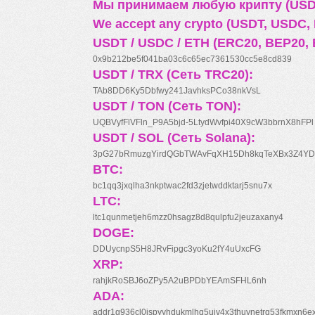
Мы принимаем любую крипту (USDT
We accept any crypto (USDT, USDC, B
USDT / USDC / ETH (ERC20, BEP20, 
0x9b212be5f041ba03c6c65ec7361530cc5e8cd839
USDT / TRX (Сеть TRC20):
TAb8DD6Ky5Dbfwy241JavhksPCo38nkVsL
USDT / TON (Сеть TON):
UQBVyfFlVFln_P9A5bjd-5LtydWvfpi40X9cW3bbrnX8hFPl
USDT / SOL (Сеть Solana):
3pG27bRmuzgYirdQGbTWAvFqXH15Dh8kqTeXBx3Z4YD
BTC:
bc1qq3jxqlha3nkptwac2fd3zjetwddktarj5snu7x
LTC:
ltc1qunmetjeh6mzz0hsagz8d8qulpfu2jeuzaxany4
DOGE:
DDUycnpS5H8JRvFipgc3yoKu2fY4uUxcFG
XRP:
rahjkRoSBJ6oZPy5A2uBPDbYEAmSFHL6nh
ADA:
addr1q936cl0jspyyhdukmlhq5ujv4x3thuynetrq53fkmxn6e