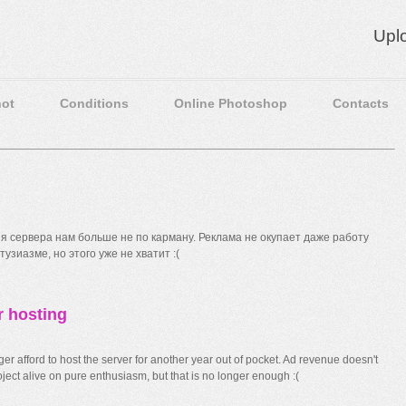
Upl
ot
Conditions
Online Photoshop
Contacts
 сервера нам больше не по карману. Реклама не окупает даже работу
узиазме, но этого уже не хватит :(
r hosting
r afford to host the server for another year out of pocket. Ad revenue doesn't
ect alive on pure enthusiasm, but that is no longer enough :(