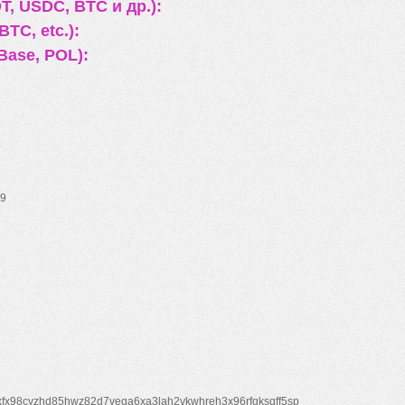
, USDC, BTC и др.):
TC, etc.):
Base, POL):
9
xfx98cyzhd85hwz82d7veqa6xa3lah2vkwhreh3x96rfgksqff5sp