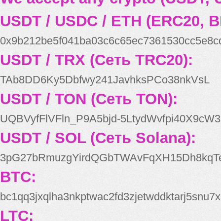
USDT / USDC / ETH (ERC20, B
0x9b212be5f041ba03c6c65ec7361530cc5e8c
USDT / TRX (Сеть TRC20):
TAb8DD6Ky5Dbfwy241JavhksPCo38nkVsL
USDT / TON (Сеть TON):
UQBVyfFlVFln_P9A5bjd-5LtydWvfpi40X9cW3
USDT / SOL (Сеть Solana):
3pG27bRmuzgYirdQGbTWAvFqXH15Dh8kqT
BTC:
bc1qq3jxqlha3nkptwac2fd3zjetwddktarj5snu7x
LTC: