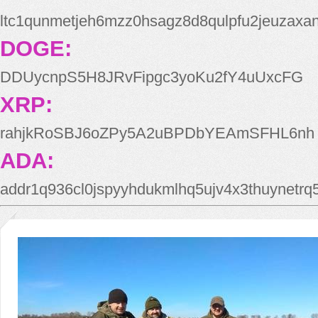
ltc1qunmetjeh6mzz0hsagz8d8qulpfu2jeuzaxa
DOGE:
DDUycnpS5H8JRvFipgc3yoKu2fY4uUxcFG
XRP:
rahjkRoSBJ6oZPy5A2uBPDbYEAmSFHL6nh
ADA:
addr1q936cl0jspyyhdukmlhq5ujv4x3thuynetr