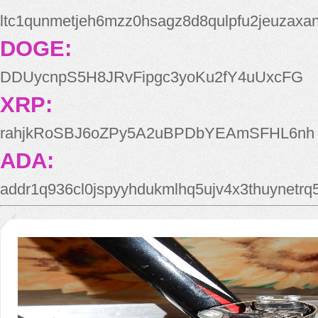
ltc1qunmetjeh6mzz0hsagz8d8qulpfu2jeuzaxa
DOGE:
DDUycnpS5H8JRvFipgc3yoKu2fY4uUxcFG
XRP:
rahjkRoSBJ6oZPy5A2uBPDbYEAmSFHL6nh
ADA:
addr1q936cl0jspyyhdukmlhq5ujv4x3thuynetr