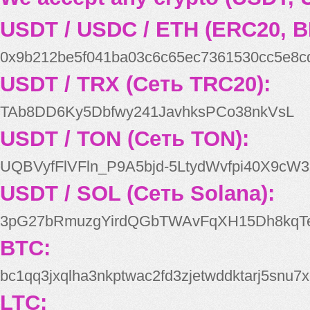
USDT / USDC / ETH (ERC20, B
0x9b212be5f041ba03c6c65ec7361530cc5e8c
USDT / TRX (Сеть TRC20):
TAb8DD6Ky5Dbfwy241JavhksPCo38nkVsL
USDT / TON (Сеть TON):
UQBVyfFlVFln_P9A5bjd-5LtydWvfpi40X9cW3
USDT / SOL (Сеть Solana):
3pG27bRmuzgYirdQGbTWAvFqXH15Dh8kqT
BTC:
bc1qq3jxqlha3nkptwac2fd3zjetwddktarj5snu7x
LTC: