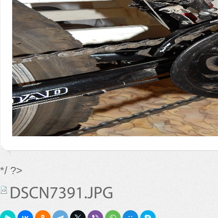
*/ ?>