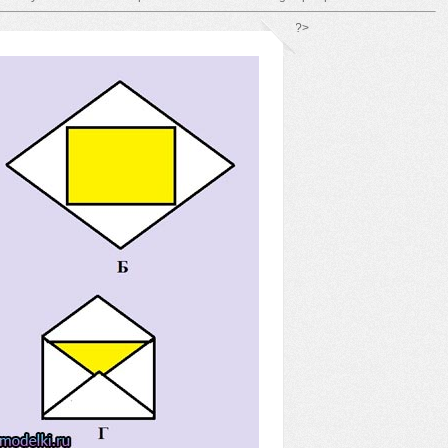
*/ ?>