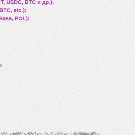
, USDC, BTC и др.):
TC, etc.):
Base, POL):
9
xfx98cyzhd85hwz82d7veqa6xa3lah2vkwhreh3x96rfgksqff5sp