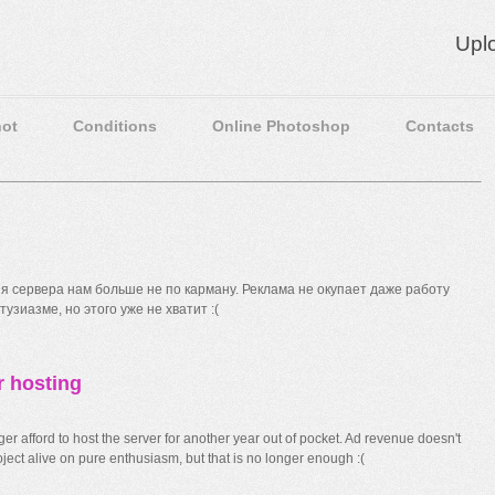
Upl
ot
Conditions
Online Photoshop
Contacts
 сервера нам больше не по карману. Реклама не окупает даже работу
узиазме, но этого уже не хватит :(
r hosting
r afford to host the server for another year out of pocket. Ad revenue doesn't
ect alive on pure enthusiasm, but that is no longer enough :(