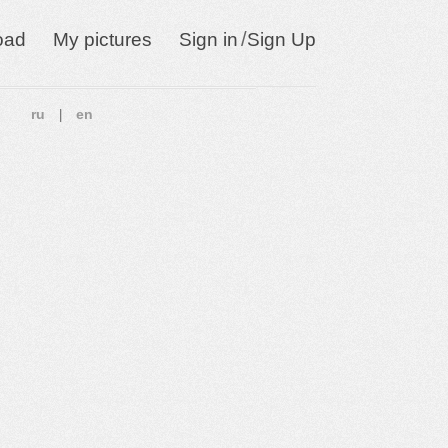
/
oad
My pictures
Sign in
Sign Up
ru
en
|