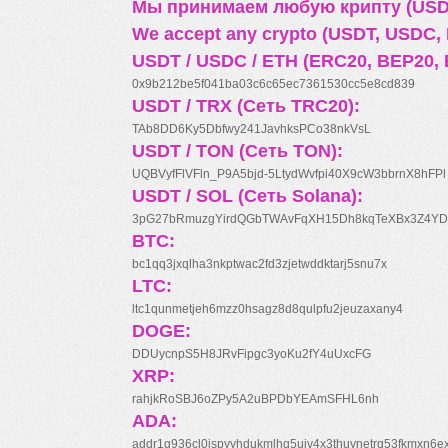
Мы принимаем любую крипту (USDT
We accept any crypto (USDT, USDC, B
USDT / USDC / ETH (ERC20, BEP20, 
0x9b212be5f041ba03c6c65ec7361530cc5e8cd839
USDT / TRX (Сеть TRC20):
TAb8DD6Ky5Dbfwy241JavhksPCo38nkVsL
USDT / TON (Сеть TON):
UQBVyfFlVFln_P9A5bjd-5LtydWvfpi40X9cW3bbrnX8hFPl
USDT / SOL (Сеть Solana):
3pG27bRmuzgYirdQGbTWAvFqXH15Dh8kqTeXBx3Z4YD
BTC:
bc1qq3jxqlha3nkptwac2fd3zjetwddktarj5snu7x
LTC:
ltc1qunmetjeh6mzz0hsagz8d8qulpfu2jeuzaxany4
DOGE:
DDUycnpS5H8JRvFipgc3yoKu2fY4uUxcFG
XRP:
rahjkRoSBJ6oZPy5A2uBPDbYEAmSFHL6nh
ADA:
addr1q936cl0jspyyhdukmlhq5ujv4x3thuynetrq53fkmxn6e