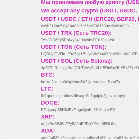
Мы принимаем любую крипту (USDT
We accept any crypto (USDT, USDC, B
USDT / USDC / ETH (ERC20, BEP20, 
0x9b212be5f041ba03c6c65ec7361530cc5e8cd839
USDT / TRX (Сеть TRC20):
TAb8DD6Ky5Dbfwy241JavhksPCo38nkVsL
USDT / TON (Сеть TON):
UQBVyfFlVFln_P9A5bjd-5LtydWvfpi40X9cW3bbrnX8hFPl
USDT / SOL (Сеть Solana):
3pG27bRmuzgYirdQGbTWAvFqXH15Dh8kqTeXBx3Z4YD
BTC:
bc1qq3jxqlha3nkptwac2fd3zjetwddktarj5snu7x
LTC:
ltc1qunmetjeh6mzz0hsagz8d8qulpfu2jeuzaxany4
DOGE:
DDUycnpS5H8JRvFipgc3yoKu2fY4uUxcFG
XRP:
rahjkRoSBJ6oZPy5A2uBPDbYEAmSFHL6nh
ADA:
addr1q936cl0jspyyhdukmlhq5ujv4x3thuynetrq53fkmxn6e