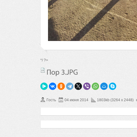
*/ ?>
Гость
04 июня 2014
1803kb (3264 x 2448)