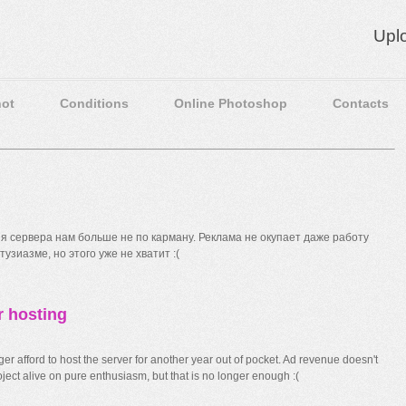
Upl
ot
Conditions
Online Photoshop
Contacts
 сервера нам больше не по карману. Реклама не окупает даже работу
узиазме, но этого уже не хватит :(
r hosting
r afford to host the server for another year out of pocket. Ad revenue doesn't
ect alive on pure enthusiasm, but that is no longer enough :(