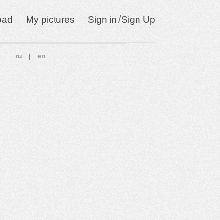
/
oad
My pictures
Sign in
Sign Up
ru
en
|