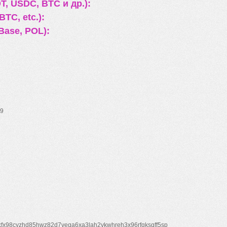
, USDC, BTC и др.):
TC, etc.):
Base, POL):
9
xfx98cyzhd85hwz82d7veqa6xa3lah2vkwhreh3x96rfgksqff5sp