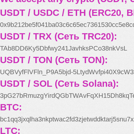
USDT / USDC / ETH (ERC20, B
0x9b212be5f041ba03c6c65ec7361530cc5e8c
USDT / TRX (Сеть TRC20):
TAb8DD6Ky5Dbfwy241JavhksPCo38nkVsL
USDT / TON (Сеть TON):
UQBVyfFlVFln_P9A5bjd-5LtydWvfpi40X9cW3
USDT / SOL (Сеть Solana):
3pG27bRmuzgYirdQGbTWAvFqXH15Dh8kqT
BTC:
bc1qq3jxqlha3nkptwac2fd3zjetwddktarj5snu7x
LTC: