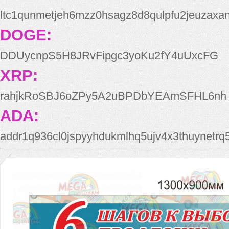
ltc1qunmetjeh6mzz0hsagz8d8qulpfu2jeuzaxa
DOGE:
DDUycnpS5H8JRvFipgc3yoKu2fY4uUxcFG
XRP:
rahjkRoSBJ6oZPy5A2uBPDbYEAmSFHL6nh
ADA:
addr1q936cl0jspyyhdukmlhq5ujv4x3thuynetr