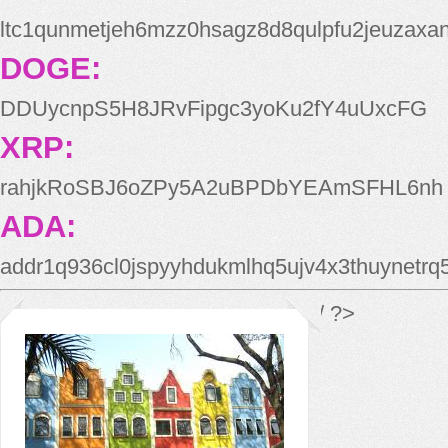
ltc1qunmetjeh6mzz0hsagz8d8qulpfu2jeuzaxa
DOGE:
DDUycnpS5H8JRvFipgc3yoKu2fY4uUxcFG
XRP:
rahjkRoSBJ6oZPy5A2uBPDbYEAmSFHL6nh
ADA:
addr1q936cl0jspyyhdukmlhq5ujv4x3thuynetr
*/ ?>