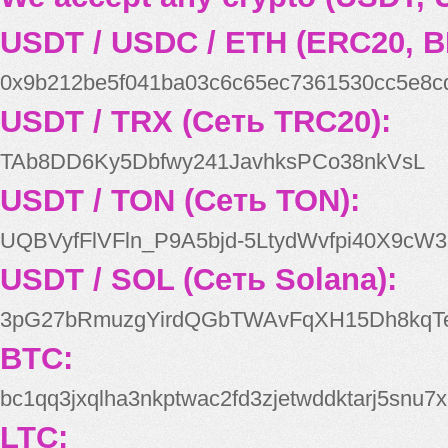
USDT / USDC / ETH (ERC20, B
0x9b212be5f041ba03c6c65ec7361530cc5e8c
USDT / TRX (Сеть TRC20):
TAb8DD6Ky5Dbfwy241JavhksPCo38nkVsL
USDT / TON (Сеть TON):
UQBVyfFlVFln_P9A5bjd-5LtydWvfpi40X9cW3
USDT / SOL (Сеть Solana):
3pG27bRmuzgYirdQGbTWAvFqXH15Dh8kqT
BTC:
bc1qq3jxqlha3nkptwac2fd3zjetwddktarj5snu7x
LTC: