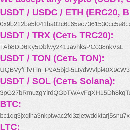
USDT / USDC / ETH (ERC20, B
0x9b212be5f041ba03c6c65ec7361530cc5e8c
USDT / TRX (Сеть TRC20):
TAb8DD6Ky5Dbfwy241JavhksPCo38nkVsL
USDT / TON (Сеть TON):
UQBVyfFlVFln_P9A5bjd-5LtydWvfpi40X9cW3
USDT / SOL (Сеть Solana):
3pG27bRmuzgYirdQGbTWAvFqXH15Dh8kqT
BTC:
bc1qq3jxqlha3nkptwac2fd3zjetwddktarj5snu7x
LTC: