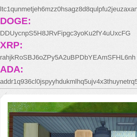
ltc1qunmetjeh6mzz0hsagz8d8qulpfu2jeuzaxa
DOGE:
DDUycnpS5H8JRvFipgc3yoKu2fY4uUxcFG
XRP:
rahjkRoSBJ6oZPy5A2uBPDbYEAmSFHL6nh
ADA:
addr1q936cl0jspyyhdukmlhq5ujv4x3thuynetr