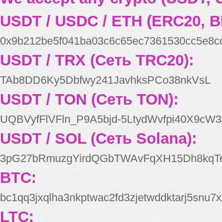
USDT / USDC / ETH (ERC20, B
0x9b212be5f041ba03c6c65ec7361530cc5e8c
USDT / TRX (Сеть TRC20):
TAb8DD6Ky5Dbfwy241JavhksPCo38nkVsL
USDT / TON (Сеть TON):
UQBVyfFlVFln_P9A5bjd-5LtydWvfpi40X9cW3
USDT / SOL (Сеть Solana):
3pG27bRmuzgYirdQGbTWAvFqXH15Dh8kqT
BTC:
bc1qq3jxqlha3nkptwac2fd3zjetwddktarj5snu7x
LTC: