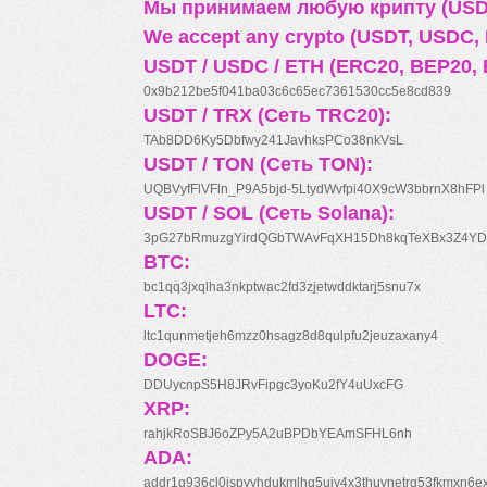
Мы принимаем любую крипту (USDT
We accept any crypto (USDT, USDC, B
USDT / USDC / ETH (ERC20, BEP20, 
0x9b212be5f041ba03c6c65ec7361530cc5e8cd839
USDT / TRX (Сеть TRC20):
TAb8DD6Ky5Dbfwy241JavhksPCo38nkVsL
USDT / TON (Сеть TON):
UQBVyfFlVFln_P9A5bjd-5LtydWvfpi40X9cW3bbrnX8hFPl
USDT / SOL (Сеть Solana):
3pG27bRmuzgYirdQGbTWAvFqXH15Dh8kqTeXBx3Z4YD
BTC:
bc1qq3jxqlha3nkptwac2fd3zjetwddktarj5snu7x
LTC:
ltc1qunmetjeh6mzz0hsagz8d8qulpfu2jeuzaxany4
DOGE:
DDUycnpS5H8JRvFipgc3yoKu2fY4uUxcFG
XRP:
rahjkRoSBJ6oZPy5A2uBPDbYEAmSFHL6nh
ADA:
addr1q936cl0jspyyhdukmlhq5ujv4x3thuynetrq53fkmxn6e