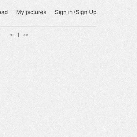
/
oad
My pictures
Sign in
Sign Up
ru
en
|