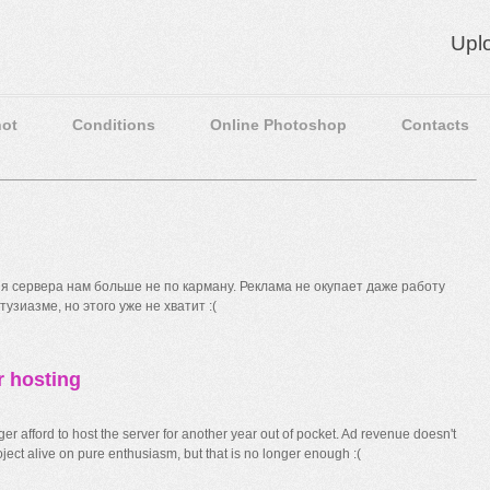
Upl
ot
Conditions
Online Photoshop
Contacts
 сервера нам больше не по карману. Реклама не окупает даже работу
узиазме, но этого уже не хватит :(
r hosting
r afford to host the server for another year out of pocket. Ad revenue doesn't
ect alive on pure enthusiasm, but that is no longer enough :(