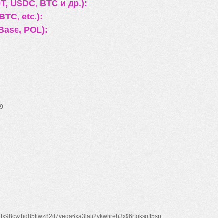
, USDC, BTC и др.):
TC, etc.):
Base, POL):
9
xfx98cyzhd85hwz82d7veqa6xa3lah2vkwhreh3x96rfgksqff5sp