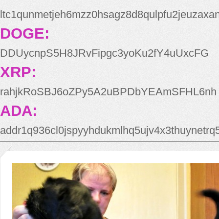
ltc1qunmetjeh6mzz0hsagz8d8qulpfu2jeuzaxa
DOGE:
DDUycnpS5H8JRvFipgc3yoKu2fY4uUxcFG
XRP:
rahjkRoSBJ6oZPy5A2uBPDbYEAmSFHL6nh
ADA:
addr1q936cl0jspyyhdukmlhq5ujv4x3thuynetr