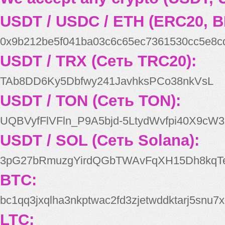
USDT / USDC / ETH (ERC20, B
0x9b212be5f041ba03c6c65ec7361530cc5e8c
USDT / TRX (Сеть TRC20):
TAb8DD6Ky5Dbfwy241JavhksPCo38nkVsL
USDT / TON (Сеть TON):
UQBVyfFlVFln_P9A5bjd-5LtydWvfpi40X9cW3
USDT / SOL (Сеть Solana):
3pG27bRmuzgYirdQGbTWAvFqXH15Dh8kqT
BTC:
bc1qq3jxqlha3nkptwac2fd3zjetwddktarj5snu7x
LTC: