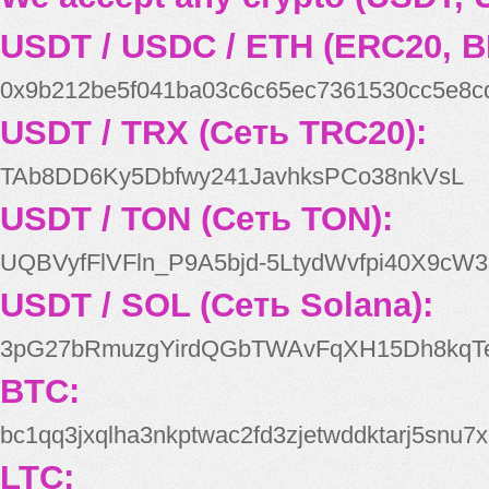
USDT / USDC / ETH (ERC20, B
0x9b212be5f041ba03c6c65ec7361530cc5e8c
USDT / TRX (Сеть TRC20):
TAb8DD6Ky5Dbfwy241JavhksPCo38nkVsL
USDT / TON (Сеть TON):
UQBVyfFlVFln_P9A5bjd-5LtydWvfpi40X9cW3
USDT / SOL (Сеть Solana):
3pG27bRmuzgYirdQGbTWAvFqXH15Dh8kqT
BTC:
bc1qq3jxqlha3nkptwac2fd3zjetwddktarj5snu7x
LTC: