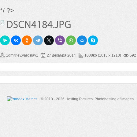
*/ ?>
1dmitriev.yaroslav1
27 декабря 2014
1008kb (1613 x 1210)
592
© 2010 - 2026 Hosting Pictures.
Photohosting of images