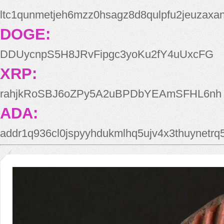
ltc1qunmetjeh6mzz0hsagz8d8qulpfu2jeuzaxa
DOGE:
DDUycnpS5H8JRvFipgc3yoKu2fY4uUxcFG
XRP:
rahjkRoSBJ6oZPy5A2uBPDbYEAmSFHL6nh
ADA:
addr1q936cl0jspyyhdukmlhq5ujv4x3thuynetr