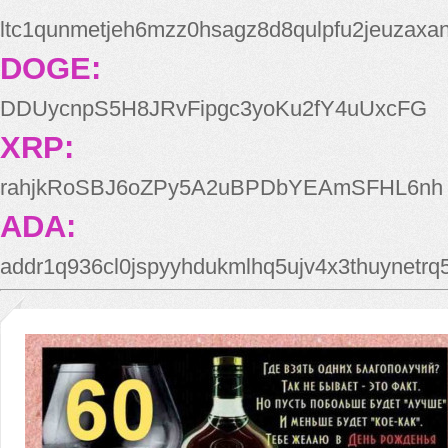
ltc1qunmetjeh6mzz0hsagz8d8qulpfu2jeuzaxa
DOGE:
DDUycnpS5H8JRvFipgc3yoKu2fY4uUxcFG
XRP:
rahjkRoSBJ6oZPy5A2uBPDbYEAmSFHL6nh
ADA:
addr1q936cl0jspyyhdukmlhq5ujv4x3thuynetr