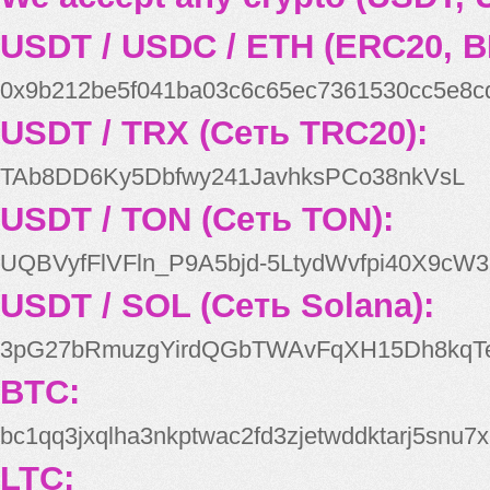
USDT / USDC / ETH (ERC20, B
0x9b212be5f041ba03c6c65ec7361530cc5e8c
USDT / TRX (Сеть TRC20):
TAb8DD6Ky5Dbfwy241JavhksPCo38nkVsL
USDT / TON (Сеть TON):
UQBVyfFlVFln_P9A5bjd-5LtydWvfpi40X9cW3
USDT / SOL (Сеть Solana):
3pG27bRmuzgYirdQGbTWAvFqXH15Dh8kqT
BTC:
bc1qq3jxqlha3nkptwac2fd3zjetwddktarj5snu7x
LTC: