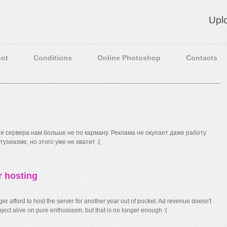
Upl
ot
Conditions
Online Photoshop
Contacts
 сервера нам больше не по карману. Реклама не окупает даже работу
узиазме, но этого уже не хватит :(
r hosting
r afford to host the server for another year out of pocket. Ad revenue doesn't
ect alive on pure enthusiasm, but that is no longer enough :(