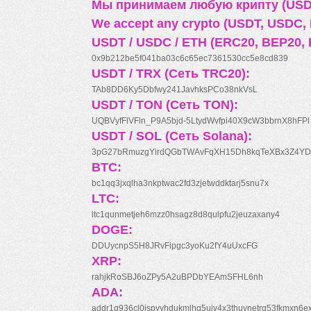
Мы принимаем любую крипту (USDT
We accept any crypto (USDT, USDC, B
USDT / USDC / ETH (ERC20, BEP20, 
0x9b212be5f041ba03c6c65ec7361530cc5e8cd839
USDT / TRX (Сеть TRC20):
TAb8DD6Ky5Dbfwy241JavhksPCo38nkVsL
USDT / TON (Сеть TON):
UQBVyfFlVFln_P9A5bjd-5LtydWvfpi40X9cW3bbrnX8hFPl
USDT / SOL (Сеть Solana):
3pG27bRmuzgYirdQGbTWAvFqXH15Dh8kqTeXBx3Z4YD
BTC:
bc1qq3jxqlha3nkptwac2fd3zjetwddktarj5snu7x
LTC:
ltc1qunmetjeh6mzz0hsagz8d8qulpfu2jeuzaxany4
DOGE:
DDUycnpS5H8JRvFipgc3yoKu2fY4uUxcFG
XRP:
rahjkRoSBJ6oZPy5A2uBPDbYEAmSFHL6nh
ADA:
addr1q936cl0jspyyhdukmlhq5ujv4x3thuynetrq53fkmxn6e