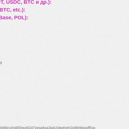
, USDC, BTC и др.):
TC, etc.):
Base, POL):
9
xfx98cyzhd85hwz82d7veqa6xa3lah2vkwhreh3x96rfgksqff5sp