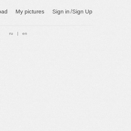
/
oad
My pictures
Sign in
Sign Up
ru
en
|