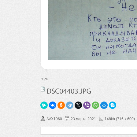
*/ ?>
AVX1960
23 марта 2021
148kb (716 x 600)