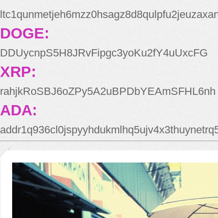
ltc1qunmetjeh6mzz0hsagz8d8qulpfu2jeuzaxa
DOGE:
DDUycnpS5H8JRvFipgc3yoKu2fY4uUxcFG
XRP:
rahjkRoSBJ6oZPy5A2uBPDbYEAmSFHL6nh
ADA:
addr1q936cl0jspyyhdukmlhq5ujv4x3thuynetr