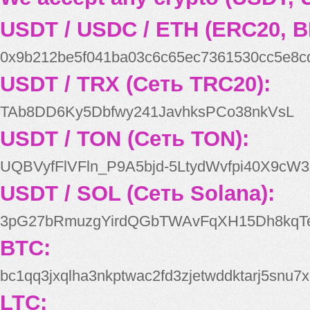
USDT / USDC / ETH (ERC20, B
0x9b212be5f041ba03c6c65ec7361530cc5e8c
USDT / TRX (Сеть TRC20):
TAb8DD6Ky5Dbfwy241JavhksPCo38nkVsL
USDT / TON (Сеть TON):
UQBVyfFlVFln_P9A5bjd-5LtydWvfpi40X9cW3
USDT / SOL (Сеть Solana):
3pG27bRmuzgYirdQGbTWAvFqXH15Dh8kqT
BTC:
bc1qq3jxqlha3nkptwac2fd3zjetwddktarj5snu7x
LTC: